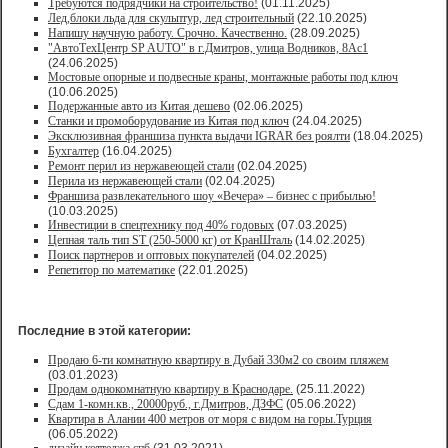
Требуются подрядчики на строительство!
(01.11.2025)
Лед,блоки льда для скульптур, лед строительный
(22.10.2025)
Напишу научную работу. Срочно. Качественно.
(28.09.2025)
"АвтоТехЦентр SP AUTO" в г.Дмитров, улица Водников, 8Ас1
(24.06.2025)
Мостовые опорные и подвесные краны, монтажные работы под ключ
(10.06.2025)
Подержанные авто из Китая дешево
(02.06.2025)
Станки и промоборудование из Китая под ключ
(24.04.2025)
Эксклюзивная франшиза пункта выдачи IGRAR без роялти
(18.04.2025)
Бухгалтер
(16.04.2025)
Ремонт перил из нержавеющей стали
(02.04.2025)
Перила из нержавеющей стали
(02.04.2025)
Франшиза развлекательного шоу «Вечера» – бизнес с прибылью!
(10.03.2025)
Инвестиции в спецтехнику под 40% годовых
(07.03.2025)
Цепная таль тип ST (250-5000 кг) от КранШталь
(14.02.2025)
Поиск партнеров и оптовых покупателей
(04.02.2025)
Репетитор по математике
(22.01.2025)
Последние в этой категории:
Продаю 6-ти комнатную квартиру в Дубай 330м2 со своим пляжем
(03.01.2023)
Продам однокомнатную квартиру в Краснодаре.
(25.11.2022)
Сдам 1-комн.кв., 20000руб., г.Дмитров, ДЗФС
(05.06.2022)
Квартира в Алании 400 метров от моря с видом на горы.Турция
(06.05.2022)