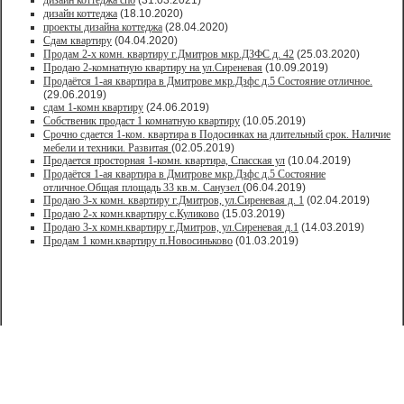
дизайн коттеджа спб
(31.03.2021)
дизайн коттеджа
(18.10.2020)
проекты дизайна коттеджа
(28.04.2020)
Сдам квартиру
(04.04.2020)
Продам 2-х комн. квартиру г.Дмитров мкр.ДЗФС д. 42
(25.03.2020)
Продаю 2-комнатную квартиру на ул.Сиреневая
(10.09.2019)
Продаётся 1-ая квартира в Дмитрове мкр.Дзфс д.5 Состояние отличное.
(29.06.2019)
сдам 1-комн квартиру
(24.06.2019)
Собственик продаст 1 комнатную квартиру
(10.05.2019)
Срочно сдается 1-ком. квартира в Подосинках на длительный срок. Наличие
мебели и техники. Развитая
(02.05.2019)
Продается просторная 1-комн. квартира, Спасская ул
(10.04.2019)
Продаётся 1-ая квартира в Дмитрове мкр.Дзфс д.5 Состояние
отличное.Общая площадь 33 кв.м. Санузел
(06.04.2019)
Продаю 3-х комн. квартиру г.Дмитров, ул.Сиреневая д. 1
(02.04.2019)
Продаю 2-х комн.квартиру с.Куликово
(15.03.2019)
Продаю 3-х комн.квартиру г.Дмитров, ул.Сиреневая д.1
(14.03.2019)
Продам 1 комн.квартиру п.Новосиньково
(01.03.2019)