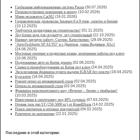
Глобальная информационная система Риски
(30.07.2026)
Производственное помещение в аренду
(10.02.2026)
Мини-экскаватор Cat302
(16.01.2026)
Гидравлические дровоколы Захарыч 6 и 9 тонн, электро и бензин
(10.12.2025)
Требуются подрядчики на строительство!
(01.11.2025)
Лед,блоки льда для скульптур, лед строительный
(22.10.2025)
Напишу научную работу. Срочно. Качественно.
(28.09.2025)
"АвтоТехЦентр SP AUTO" в г.Дмитров, улица Водников, 8Ас1
(24.06.2025)
Мостовые опорные и подвесные краны, монтажные работы под ключ
(10.06.2025)
Подержанные авто из Китая дешево
(02.06.2025)
Станки и промоборудование из Китая под ключ
(24.04.2025)
Эксклюзивная франшиза пункта выдачи IGRAR без роялти
(18.04.2025)
Бухгалтер
(16.04.2025)
Ремонт перил из нержавеющей стали
(02.04.2025)
Перила из нержавеющей стали
(02.04.2025)
Франшиза развлекательного шоу «Вечера» – бизнес с прибылью!
(10.03.2025)
Инвестиции в спецтехнику под 40% годовых
(07.03.2025)
Цепная таль тип ST (250-5000 кг) от КранШталь
(14.02.2025)
Поиск партнеров и оптовых покупателей
(04.02.2025)
Репетитор по математике
(22.01.2025)
Последние в этой категории: