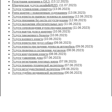
Регистрация компании в ОАЭ.
(13.12.2023)
Юридические услуги онлайн&#8205;
(11.07.2023)
Услуги установления сервитута
(13.06.2023)
Рента квартир с пожизненным содержанием
(13.06.2023)
Услуги юриста по выписке человека из квартиры
(12.06.2023)
Услуги признания без вести отсутствующим
(12.06.2023)
Услуги наложения обеспечительных мер
(11.06.2023)
Услуги сопровождения купли-продажи квартир
(11.06.2023)
Услуги выкупа доли в квартире
(10.06.2023)
Услуги таможенного брокера
(10.06.2023)
Услуги военного юриста
(10.06.2023)
Услуги юриста при укусе собаки
(09.06.2023)
Услуги юриста при падении дерева на автомобиль
(09.06.2023)
Услуги проверки и составления договоров
(08.06.2023)
Услуги консультации юриста
(08.06.2023)
Услуги узаконения дома
(07.06.2023)
Услуги регистрации торговых марок
(07.06.2023)
Услуги пожарно-технической экспертизы
(07.06.2023)
Услуги негосударственной экспертизы
(06.06.2023)
Услуги судебно-медицинской экспертизы
(06.06.2023)