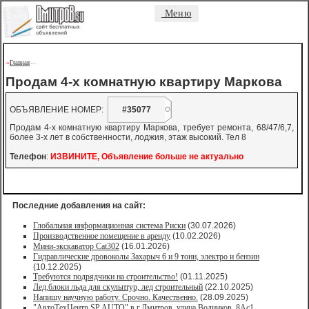
Меню
Главная
->
-
-
Продам 4-х комнатную квартиру Маркова
ОБЪЯВЛЕНИЕ НОМЕР:
#35077
Продам 4-х комнатную квартиру Маркова, требует ремонта, 68/47/6,7,
более 3-х лет в собственности, лоджия, этаж высокий. Тел 8
Телефон
:
ИЗВИНИТЕ, Объявление больше не актуально
Последние добавления на сайт:
Глобальная информационная система Риски
(30.07.2026)
Производственное помещение в аренду
(10.02.2026)
Мини-экскаватор Cat302
(16.01.2026)
Гидравлические дровоколы Захарыч 6 и 9 тонн, электро и бензин
(10.12.2025)
Требуются подрядчики на строительство!
(01.11.2025)
Лед,блоки льда для скульптур, лед строительный
(22.10.2025)
Напишу научную работу. Срочно. Качественно.
(28.09.2025)
"АвтоТехЦентр SP AUTO" в г.Дмитров, улица Водников, 8Ас1