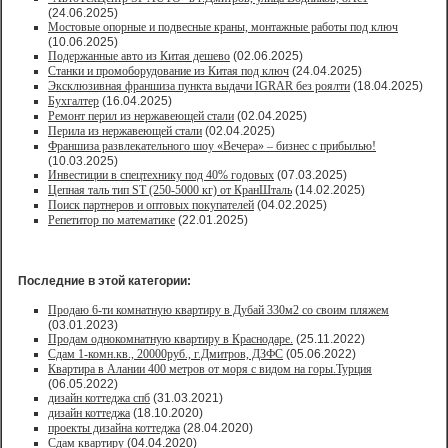
(24.06.2025)
Мостовые опорные и подвесные краны, монтажные работы под ключ
(10.06.2025)
Подержанные авто из Китая дешево
(02.06.2025)
Станки и промоборудование из Китая под ключ
(24.04.2025)
Эксклюзивная франшиза пункта выдачи IGRAR без роялти
(18.04.2025)
Бухгалтер
(16.04.2025)
Ремонт перил из нержавеющей стали
(02.04.2025)
Перила из нержавеющей стали
(02.04.2025)
Франшиза развлекательного шоу «Вечера» – бизнес с прибылью!
(10.03.2025)
Инвестиции в спецтехнику под 40% годовых
(07.03.2025)
Цепная таль тип ST (250-5000 кг) от КранШталь
(14.02.2025)
Поиск партнеров и оптовых покупателей
(04.02.2025)
Репетитор по математике
(22.01.2025)
Последние в этой категории:
Продаю 6-ти комнатную квартиру в Дубай 330м2 со своим пляжем
(03.01.2023)
Продам однокомнатную квартиру в Краснодаре.
(25.11.2022)
Сдам 1-комн.кв., 20000руб., г.Дмитров, ДЗФС
(05.06.2022)
Квартира в Алании 400 метров от моря с видом на горы.Турция
(06.05.2022)
дизайн коттеджа спб
(31.03.2021)
дизайн коттеджа
(18.10.2020)
проекты дизайна коттеджа
(28.04.2020)
Сдам квартиру
(04.04.2020)