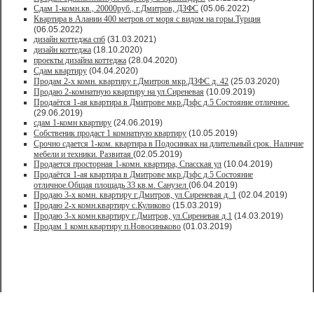
Сдам 1-комн.кв., 20000руб., г.Дмитров, ДЗФС
(05.06.2022)
Квартира в Алании 400 метров от моря с видом на горы.Турция
(06.05.2022)
дизайн коттеджа спб
(31.03.2021)
дизайн коттеджа
(18.10.2020)
проекты дизайна коттеджа
(28.04.2020)
Сдам квартиру
(04.04.2020)
Продам 2-х комн. квартиру г.Дмитров мкр.ДЗФС д. 42
(25.03.2020)
Продаю 2-комнатную квартиру на ул.Сиреневая
(10.09.2019)
Продаётся 1-ая квартира в Дмитрове мкр.Дзфс д.5 Состояние отличное.
(29.06.2019)
сдам 1-комн квартиру
(24.06.2019)
Собственик продаст 1 комнатную квартиру
(10.05.2019)
Срочно сдается 1-ком. квартира в Подосинках на длительный срок. Наличие
мебели и техники. Развитая
(02.05.2019)
Продается просторная 1-комн. квартира, Спасская ул
(10.04.2019)
Продаётся 1-ая квартира в Дмитрове мкр.Дзфс д.5 Состояние
отличное.Общая площадь 33 кв.м. Санузел
(06.04.2019)
Продаю 3-х комн. квартиру г.Дмитров, ул.Сиреневая д. 1
(02.04.2019)
Продаю 2-х комн.квартиру с.Куликово
(15.03.2019)
Продаю 3-х комн.квартиру г.Дмитров, ул.Сиреневая д.1
(14.03.2019)
Продам 1 комн.квартиру п.Новосиньково
(01.03.2019)