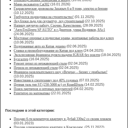
Производственное помещение в аренду
(10.02.2026)
Мини-экскаватор Cat302
(16.01.2026)
Гидравлические дровоколы Захарыч 6 и 9 тонн, электро и бензин
(10.12.2025)
Требуются подрядчики на строительство!
(01.11.2025)
Лед,блоки льда для скульптур, лед строительный
(22.10.2025)
Напишу научную работу. Срочно. Качественно.
(28.09.2025)
"АвтоТехЦентр SP AUTO" в г.Дмитров, улица Водников, 8Ас1
(24.06.2025)
Мостовые опорные и подвесные краны, монтажные работы под ключ
(10.06.2025)
Подержанные авто из Китая дешево
(02.06.2025)
Станки и промоборудование из Китая под ключ
(24.04.2025)
Эксклюзивная франшиза пункта выдачи IGRAR без роялти
(18.04.2025)
Бухгалтер
(16.04.2025)
Ремонт перил из нержавеющей стали
(02.04.2025)
Перила из нержавеющей стали
(02.04.2025)
Франшиза развлекательного шоу «Вечера» – бизнес с прибылью!
(10.03.2025)
Инвестиции в спецтехнику под 40% годовых
(07.03.2025)
Цепная таль тип ST (250-5000 кг) от КранШталь
(14.02.2025)
Поиск партнеров и оптовых покупателей
(04.02.2025)
Репетитор по математике
(22.01.2025)
Последние в этой категории:
Продаю 6-ти комнатную квартиру в Дубай 330м2 со своим пляжем
(03.01.2023)
Продам однокомнатную квартиру в Краснодаре.
(25.11.2022)