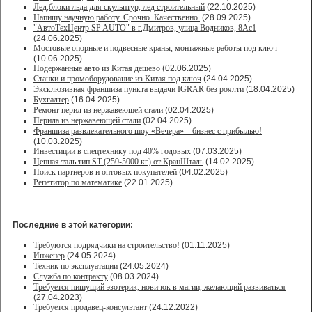
Лед,блоки льда для скульптур, лед строительный
(22.10.2025)
Напишу научную работу. Срочно. Качественно.
(28.09.2025)
"АвтоТехЦентр SP AUTO" в г.Дмитров, улица Водников, 8Ас1
(24.06.2025)
Мостовые опорные и подвесные краны, монтажные работы под ключ
(10.06.2025)
Подержанные авто из Китая дешево
(02.06.2025)
Станки и промоборудование из Китая под ключ
(24.04.2025)
Эксклюзивная франшиза пункта выдачи IGRAR без роялти
(18.04.2025)
Бухгалтер
(16.04.2025)
Ремонт перил из нержавеющей стали
(02.04.2025)
Перила из нержавеющей стали
(02.04.2025)
Франшиза развлекательного шоу «Вечера» – бизнес с прибылью!
(10.03.2025)
Инвестиции в спецтехнику под 40% годовых
(07.03.2025)
Цепная таль тип ST (250-5000 кг) от КранШталь
(14.02.2025)
Поиск партнеров и оптовых покупателей
(04.02.2025)
Репетитор по математике
(22.01.2025)
Последние в этой категории:
Требуются подрядчики на строительство!
(01.11.2025)
Инженер
(24.05.2024)
Техник по эксплуатации
(24.05.2024)
Служба по контракту
(08.03.2024)
Требуется пишущий эзотерик, новичок в магии, желающий развиваться
(27.04.2023)
Требуется продавец-консультант
(24.12.2022)