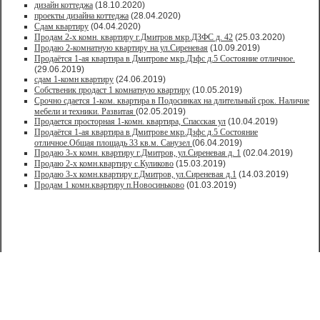
дизайн коттеджа
(18.10.2020)
проекты дизайна коттеджа
(28.04.2020)
Сдам квартиру
(04.04.2020)
Продам 2-х комн. квартиру г.Дмитров мкр.ДЗФС д. 42
(25.03.2020)
Продаю 2-комнатную квартиру на ул.Сиреневая
(10.09.2019)
Продаётся 1-ая квартира в Дмитрове мкр.Дзфс д.5 Состояние отличное.
(29.06.2019)
сдам 1-комн квартиру
(24.06.2019)
Собственик продаст 1 комнатную квартиру
(10.05.2019)
Срочно сдается 1-ком. квартира в Подосинках на длительный срок. Наличие
мебели и техники. Развитая
(02.05.2019)
Продается просторная 1-комн. квартира, Спасская ул
(10.04.2019)
Продаётся 1-ая квартира в Дмитрове мкр.Дзфс д.5 Состояние
отличное.Общая площадь 33 кв.м. Санузел
(06.04.2019)
Продаю 3-х комн. квартиру г.Дмитров, ул.Сиреневая д. 1
(02.04.2019)
Продаю 2-х комн.квартиру с.Куликово
(15.03.2019)
Продаю 3-х комн.квартиру г.Дмитров, ул.Сиреневая д.1
(14.03.2019)
Продам 1 комн.квартиру п.Новосиньково
(01.03.2019)