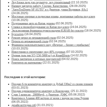
Лед,блоки льда для скульптур, лед строительный
(22.10.2025)
Напишу научную работу. Срочно. Качественно.
(28.09.2025)
"АвтоТехЦентр SP AUTO" в г.Дмитров, улица Водников, 8Ас1
(24.06.2025)
Мостовые опорные и подвесные краны, монтажные работы под ключ
(10.06.2025)
Подержанные авто из Китая дешево
(02.06.2025)
Станки и промоборудование из Китая под ключ
(24.04.2025)
Эксклюзивная франшиза пункта выдачи IGRAR без роялти
(18.04.2025)
Бухгалтер
(16.04.2025)
Ремонт перил из нержавеющей стали
(02.04.2025)
Перила из нержавеющей стали
(02.04.2025)
Франшиза развлекательного шоу «Вечера» – бизнес с прибылью!
(10.03.2025)
Инвестиции в спецтехнику под 40% годовых
(07.03.2025)
Цепная таль тип ST (250-5000 кг) от КранШталь
(14.02.2025)
Поиск партнеров и оптовых покупателей
(04.02.2025)
Репетитор по математике
(22.01.2025)
Последние в этой категории:
Продаю 6-ти комнатную квартиру в Дубай 330м2 со своим пляжем
(03.01.2023)
Продам однокомнатную квартиру в Краснодаре.
(25.11.2022)
Сдам 1-комн.кв., 20000руб., г.Дмитров, ДЗФС
(05.06.2022)
Квартира в Алании 400 метров от моря с видом на горы.Турция
(06.05.2022)
дизайн коттеджа спб
(31.03.2021)