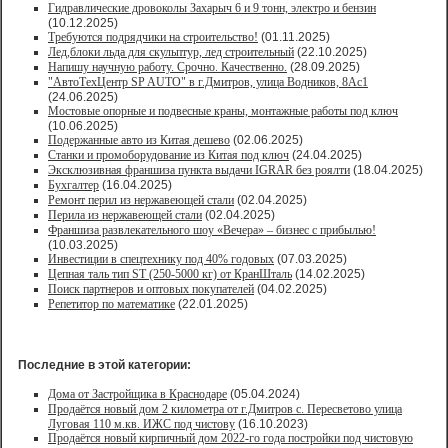
Гидравлические дровоколы Захарыч 6 и 9 тонн, электро и бензин
(10.12.2025)
Требуются подрядчики на строительство!
(01.11.2025)
Лед,блоки льда для скульптур, лед строительный
(22.10.2025)
Напишу научную работу. Срочно. Качественно.
(28.09.2025)
"АвтоТехЦентр SP AUTO" в г.Дмитров, улица Водников, 8Ас1
(24.06.2025)
Мостовые опорные и подвесные краны, монтажные работы под ключ
(10.06.2025)
Подержанные авто из Китая дешево
(02.06.2025)
Станки и промоборудование из Китая под ключ
(24.04.2025)
Эксклюзивная франшиза пункта выдачи IGRAR без роялти
(18.04.2025)
Бухгалтер
(16.04.2025)
Ремонт перил из нержавеющей стали
(02.04.2025)
Перила из нержавеющей стали
(02.04.2025)
Франшиза развлекательного шоу «Вечера» – бизнес с прибылью!
(10.03.2025)
Инвестиции в спецтехнику под 40% годовых
(07.03.2025)
Цепная таль тип ST (250-5000 кг) от КранШталь
(14.02.2025)
Поиск партнеров и оптовых покупателей
(04.02.2025)
Репетитор по математике
(22.01.2025)
Последние в этой категории:
Дома от Застройщика в Краснодаре
(05.04.2024)
Продаётся новый дом 2 километра от г.Дмитров с. Пересветово улица
Луговая 110 м.кв. ИЖС под чистову
(16.10.2023)
Продаётся новый кирпичный дом 2022-го года постройки под чистовую