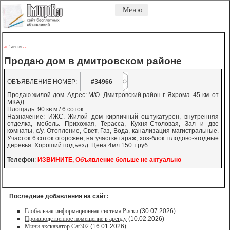
Меню
Главная
->
-
-
Продаю дом в дмитровском районе
ОБЪЯВЛЕНИЕ НОМЕР:
#34966
Продаю жилой дом. Адрес: М/О. Дмитровский район г. Яхрома. 45 км. от
МКАД
Площадь: 90 кв.м / 6 соток.
Назначение: ИЖС. Жилой дом кирпичный оштукатурен, внутренняя
отделка, мебель. Прихожая, Терасса, Кухня-Столовая, Зал и две
комнаты, с/у. Отопление, Свет, Газ, Вода, канализация магистральные.
Участок 6 соток огорожен, на участке гараж, хоз-блок. плодово-ягодные
деревья. Хороший подъезд. Цена 4мл 150 т.руб.
Телефон
:
ИЗВИНИТЕ, Объявление больше не актуально
Последние добавления на сайт:
Глобальная информационная система Риски
(30.07.2026)
Производственное помещение в аренду
(10.02.2026)
Мини-экскаватор Cat302
(16.01.2026)