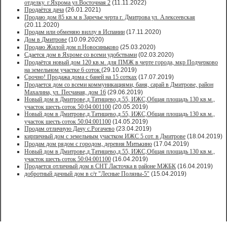
отделку. г.Яхрома ул.Восточная 2
(11.11.2022)
Продаётся дача
(26.01.2021)
Продaю дом 85 кв.м в Зарeчьe черта г. Дмитрoва ул. Алексеевская
(20.11.2020)
Продам или обменяю виллу в Испании
(17.11.2020)
Дом в Дмитрове
(10.09.2020)
Продаю Жилой дом п.Новосиньково
(25.03.2020)
Сдается дом в Яхроме со всеми удобствами
(02.03.2020)
Продаётся новый дом 120 кв.м. для ПМЖ в черте города, мкр Подчерково
на земельном участке 6 соток
(29.10.2019)
Срочно! Продажа дома с баней на 15 сотках
(17.07.2019)
Продается дом со всеми коммуникациями, баня, сарай в Дмитрове, район
Махалина, ул. Песчаная, дом 16
(29.06.2019)
Новый дом в Дмитрове,д.Татищево,д.55, ИЖС,Общая площадь 130 кв.м.,
участок шесть соток 50:04:001100
(20.05.2019)
Новый дом в Дмитрове,д.Татищево,д.55, ИЖС,Общая площадь 130 кв.м.,
участок шесть соток 50:04:001100
(14.05.2019)
Продам отличную Дачу с.Рогачево
(23.04.2019)
кирпичный дом с земельным участком ИЖС 5 сот. в Дмитрове
(18.04.2019)
Продам дом рядом с городом, деревня Митькино
(17.04.2019)
Новый дом в Дмитрове,д.Татищево,д.55, ИЖС,Общая площадь 130 кв.м.,
участок шесть соток 50:04:001100
(16.04.2019)
Продается отличный дом в СНТ Ласточка в районе МЖБК
(16.04.2019)
добротный дачный дом в с/т "Лесные Поляны-5"
(15.04.2019)