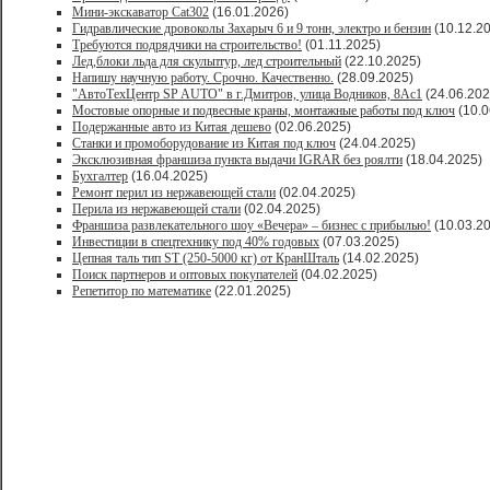
Мини-экскаватор Cat302
(16.01.2026)
Гидравлические дровоколы Захарыч 6 и 9 тонн, электро и бензин
(10.12.2
Требуются подрядчики на строительство!
(01.11.2025)
Лед,блоки льда для скульптур, лед строительный
(22.10.2025)
Напишу научную работу. Срочно. Качественно.
(28.09.2025)
"АвтоТехЦентр SP AUTO" в г.Дмитров, улица Водников, 8Ас1
(24.06.202
Мостовые опорные и подвесные краны, монтажные работы под ключ
(10.0
Подержанные авто из Китая дешево
(02.06.2025)
Станки и промоборудование из Китая под ключ
(24.04.2025)
Эксклюзивная франшиза пункта выдачи IGRAR без роялти
(18.04.2025)
Бухгалтер
(16.04.2025)
Ремонт перил из нержавеющей стали
(02.04.2025)
Перила из нержавеющей стали
(02.04.2025)
Франшиза развлекательного шоу «Вечера» – бизнес с прибылью!
(10.03.2
Инвестиции в спецтехнику под 40% годовых
(07.03.2025)
Цепная таль тип ST (250-5000 кг) от КранШталь
(14.02.2025)
Поиск партнеров и оптовых покупателей
(04.02.2025)
Репетитор по математике
(22.01.2025)