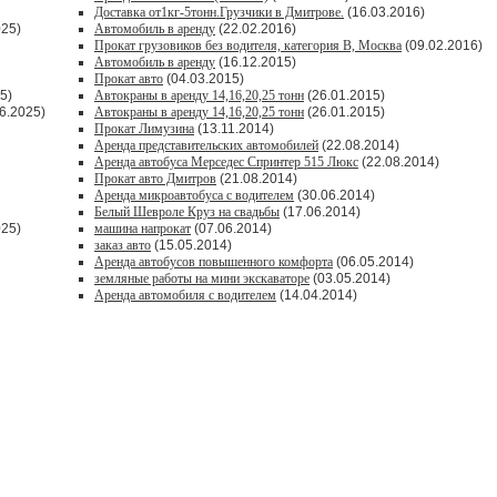
Доставка от1кг-5тонн.Грузчики в Дмитрове.
(16.03.2016)
025)
Автомобиль в аренду
(22.02.2016)
Прокат грузовиков без водителя, категория В, Москва
(09.02.2016)
Автомобиль в аренду
(16.12.2015)
Прокат авто
(04.03.2015)
5)
Автокраны в аренду 14,16,20,25 тонн
(26.01.2015)
6.2025)
Автокраны в аренду 14,16,20,25 тонн
(26.01.2015)
Прокат Лимузина
(13.11.2014)
Аренда представительских автомобилей
(22.08.2014)
Аренда автобуса Мерседес Спринтер 515 Люкс
(22.08.2014)
Прокат авто Дмитров
(21.08.2014)
Аренда микроавтобуса с водителем
(30.06.2014)
Белый Шевроле Круз на свадьбы
(17.06.2014)
025)
машина напрокат
(07.06.2014)
заказ авто
(15.05.2014)
Аренда автобусов повышенного комфорта
(06.05.2014)
земляные работы на мини экскаваторе
(03.05.2014)
Аренда автомобиля с водителем
(14.04.2014)