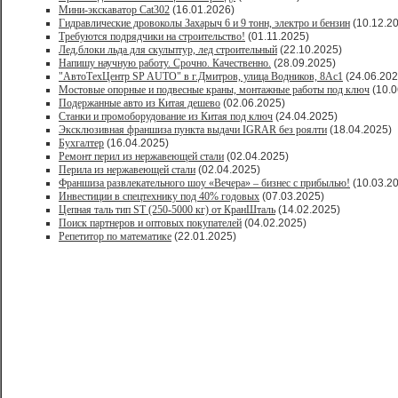
Мини-экскаватор Cat302
(16.01.2026)
Гидравлические дровоколы Захарыч 6 и 9 тонн, электро и бензин
(10.12.2
Требуются подрядчики на строительство!
(01.11.2025)
Лед,блоки льда для скульптур, лед строительный
(22.10.2025)
Напишу научную работу. Срочно. Качественно.
(28.09.2025)
"АвтоТехЦентр SP AUTO" в г.Дмитров, улица Водников, 8Ас1
(24.06.202
Мостовые опорные и подвесные краны, монтажные работы под ключ
(10.0
Подержанные авто из Китая дешево
(02.06.2025)
Станки и промоборудование из Китая под ключ
(24.04.2025)
Эксклюзивная франшиза пункта выдачи IGRAR без роялти
(18.04.2025)
Бухгалтер
(16.04.2025)
Ремонт перил из нержавеющей стали
(02.04.2025)
Перила из нержавеющей стали
(02.04.2025)
Франшиза развлекательного шоу «Вечера» – бизнес с прибылью!
(10.03.2
Инвестиции в спецтехнику под 40% годовых
(07.03.2025)
Цепная таль тип ST (250-5000 кг) от КранШталь
(14.02.2025)
Поиск партнеров и оптовых покупателей
(04.02.2025)
Репетитор по математике
(22.01.2025)