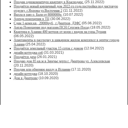
Продам однокомнатную квартиру в Краснодаре.
(25.11.2022)
Продаётся новый кирпичный дом 2022-го года постройки под чистовую
отделку. г.Яхрома ул.Восточная 2
(11.11.2022)
Вилла в раю о. Бали от 8000000р.
(10.07.2022)
Аренда помещения в ТЦ
(30.06.2022)
Сдам 1-комн.кв., 20000руб., г.Дмитров, ДЗФС
(05.06.2022)
Ангар.Помещение под магазин.ПСН.Сергиев-Посад
(18.05.2022)
Квартира в Алании 400 метров от моря с видом на горы.Турция
(06.05.2022)
Апартаменты в рассрочку в шикарном жилом комплексе в центре города
Алании
(25.04.2022)
Продаётся земельный участок 15 соток с домом
(12.04.2022)
дизайн коттеджа спб
(31.03.2021)
Продаётся дача
(26.01.2021)
Продaю дом 85 кв.м в Зарeчьe черта г. Дмитрoва ул. Алексеевская
(20.11.2020)
Продам или обменяю виллу в Испании
(17.11.2020)
дизайн коттеджа
(18.10.2020)
Дом в Дмитрове
(10.09.2020)