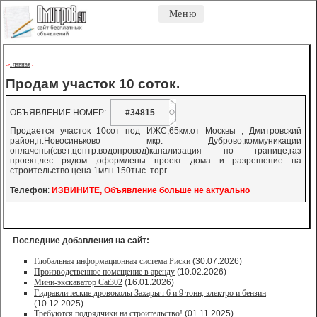
Меню
Главная
->
-
Продам участок 10 соток.
ОБЪЯВЛЕНИЕ НОМЕР:
#34815
Продается участок 10сот под ИЖС,65км.от Москвы , Дмитровский
район,п.Новосиньково мкр. Дуброво,коммуникации
оплачены(свет,центр.водопровод)канализация по границе,газ
проект,лес рядом ,оформлены проект дома и разрешение на
строительство.цена 1млн.150тыс. торг.
Телефон
:
ИЗВИНИТЕ, Объявление больше не актуально
Последние добавления на сайт:
Глобальная информационная система Риски
(30.07.2026)
Производственное помещение в аренду
(10.02.2026)
Мини-экскаватор Cat302
(16.01.2026)
Гидравлические дровоколы Захарыч 6 и 9 тонн, электро и бензин
(10.12.2025)
Требуются подрядчики на строительство!
(01.11.2025)