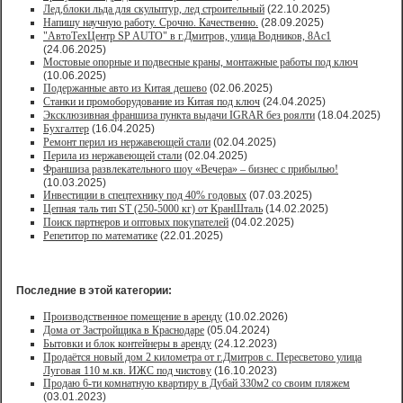
Лед,блоки льда для скульптур, лед строительный
(22.10.2025)
Напишу научную работу. Срочно. Качественно.
(28.09.2025)
"АвтоТехЦентр SP AUTO" в г.Дмитров, улица Водников, 8Ас1
(24.06.2025)
Мостовые опорные и подвесные краны, монтажные работы под ключ
(10.06.2025)
Подержанные авто из Китая дешево
(02.06.2025)
Станки и промоборудование из Китая под ключ
(24.04.2025)
Эксклюзивная франшиза пункта выдачи IGRAR без роялти
(18.04.2025)
Бухгалтер
(16.04.2025)
Ремонт перил из нержавеющей стали
(02.04.2025)
Перила из нержавеющей стали
(02.04.2025)
Франшиза развлекательного шоу «Вечера» – бизнес с прибылью!
(10.03.2025)
Инвестиции в спецтехнику под 40% годовых
(07.03.2025)
Цепная таль тип ST (250-5000 кг) от КранШталь
(14.02.2025)
Поиск партнеров и оптовых покупателей
(04.02.2025)
Репетитор по математике
(22.01.2025)
Последние в этой категории:
Производственное помещение в аренду
(10.02.2026)
Дома от Застройщика в Краснодаре
(05.04.2024)
Бытовки и блок контейнеры в аренду
(24.12.2023)
Продаётся новый дом 2 километра от г.Дмитров с. Пересветово улица
Луговая 110 м.кв. ИЖС под чистову
(16.10.2023)
Продаю 6-ти комнатную квартиру в Дубай 330м2 со своим пляжем
(03.01.2023)