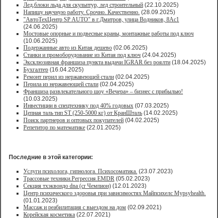
Лед,блоки льда для скульптур, лед строительный
(22.10.2025)
Напишу научную работу. Срочно. Качественно.
(28.09.2025)
"АвтоТехЦентр SP AUTO" в г.Дмитров, улица Водников, 8Ас1
(24.06.2025)
Мостовые опорные и подвесные краны, монтажные работы под ключ
(10.06.2025)
Подержанные авто из Китая дешево
(02.06.2025)
Станки и промоборудование из Китая под ключ
(24.04.2025)
Эксклюзивная франшиза пункта выдачи IGRAR без роялти
(18.04.2025)
Бухгалтер
(16.04.2025)
Ремонт перил из нержавеющей стали
(02.04.2025)
Перила из нержавеющей стали
(02.04.2025)
Франшиза развлекательного шоу «Вечера» – бизнес с прибылью!
(10.03.2025)
Инвестиции в спецтехнику под 40% годовых
(07.03.2025)
Цепная таль тип ST (250-5000 кг) от КранШталь
(14.02.2025)
Поиск партнеров и оптовых покупателей
(04.02.2025)
Репетитор по математике
(22.01.2025)
Последние в этой категории:
Услуги психолога, гипнолога. Психосоматика.
(23.07.2023)
Трассовые техники.Регрессия.EMDR
(05.02.2023)
Секция тхэквондо dna (cr Чемпион)
(12.01.2023)
Центр психического здоровья при зависимостях Майпсихелс Mypsyhealth.
(01.01.2023)
Массаж и реабилитация с выездом на дом
(02.09.2021)
Корейская косметика
(22.07.2021)