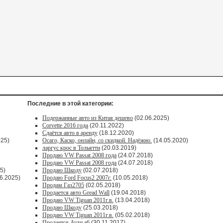
Последние в этой категории:
Подержанные авто из Китая дешево
(02.06.2025)
Corvette 2016 года
(20.11.2022)
Сдаётся авто в аренду
(18.12.2020)
025)
Осаго, Каско, онлайн, со скидкой. Надёжно.
(14.05.2020)
ларгус крос в Тольятти
(20.03.2019)
Продаю VW Passat 2008 года
(24.07.2018)
Продаю VW Passat 2008 года
(24.07.2018)
5)
Продаю Шкоду
(02.07.2018)
6.2025)
Продаю Ford Focus2 2007г.
(10.05.2018)
Продам Газ2705
(02.05.2018)
Продается авто Greаd Wаll
(19.04.2018)
Продаю VW Tiguan 2011г.в.
(13.04.2018)
Продаю Шкоду
(25.03.2018)
Продаю VW Tiguan 2011г.в.
(05.02.2018)
Продается Ауди а6
(30.11.2017)