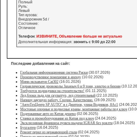
Полный
Руль:
Левый
Тип кузова:
Внедорожник 5d /
Состояние:
Отличное
Телефон
:
ИЗВИНИТЕ, Объявление больше не актуально
Дополнительная информация:
звонить с 9:00 до 22:00
Последние добавления на сайт:
Глобальная информационная система Риски
(30.07.2026)
Производственное помещение в аренду
(10.02.2026)
Мини-экскаватор Cat302
(16.01.2026)
Гидравлические дровоколы Захарыч 6 и 9 тонн, электро и бензин
(10.12.2
Требуются подрядчики на строительство!
(01.11.2025)
Лед,блоки льда для скульптур, лед строительный
(22.10.2025)
Напишу научную работу. Срочно. Качественно.
(28.09.2025)
"АвтоТехЦентр SP AUTO" в г.Дмитров, улица Водников, 8Ас1
(24.06.202
Мостовые опорные и подвесные краны, монтажные работы под ключ
(10.0
Подержанные авто из Китая дешево
(02.06.2025)
Станки и промоборудование из Китая под ключ
(24.04.2025)
Эксклюзивная франшиза пункта выдачи IGRAR без роялти
(18.04.2025)
Бухгалтер
(16.04.2025)
Ремонт перил из нержавеющей стали
(02.04.2025)
Перила из нержавеющей стали
(02.04.2025)