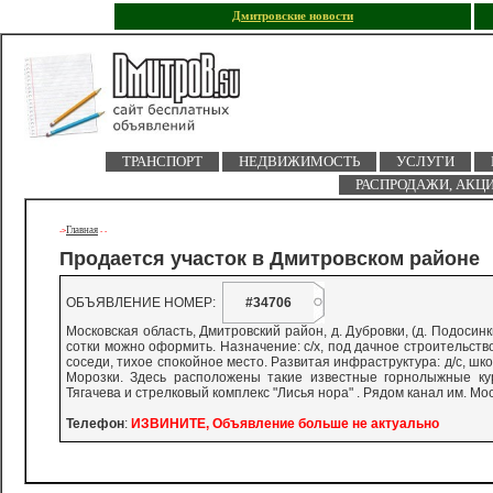
Дмитровские новости
ТРАНСПОРТ
НЕДВИЖИМОСТЬ
УСЛУГИ
РАСПРОДАЖИ, АКЦ
Главная
->
-
-
Продается участок в Дмитровском районе
ОБЪЯВЛЕНИЕ НОМЕР:
#34706
Московская область, Дмитровский район, д. Дубровки, (д. Подосин
сотки можно оформить. Назначение: с/х, под дачное строительство
соседи, тихое спокойное место. Развитая инфраструктура: д/с, шк
Морозки. Здесь расположены такие известные горнолыжные кур
Тягачева и стрелковый комплекс "Лисья нора" . Рядом канал им. Мо
Телефон
:
ИЗВИНИТЕ, Объявление больше не актуально