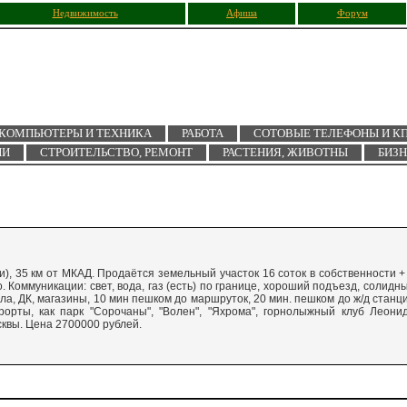
Недвижимость
Афиша
Форум
КОМПЬЮТЕРЫ И ТЕХНИКА
РАБОТА
СОТОВЫЕ ТЕЛЕФОНЫ И К
ИИ
СТРОИТЕЛЬСТВО, РЕМОНТ
РАСТЕНИЯ, ЖИВОТНЫ
БИЗ
ки), 35 км от МКАД. Продаётся земельный участок 16 соток в собственности +
. Коммуникации: свет, вода, газ (есть) по границе, хороший подъезд, солидн
ола, ДК, магазины, 10 мин пешком до маршруток, 20 мин. пешком до ж/д станц
орты, как парк "Сорочаны", "Волен", "Яхрома", горнолыжный клуб Леони
сквы. Цена 2700000 рублей.