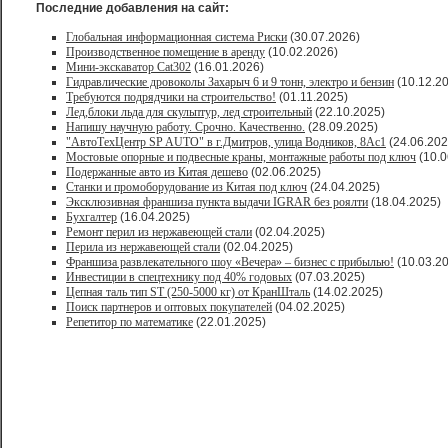
Последние добавления на сайт:
Глобальная информационная система Риски
(30.07.2026)
Производственное помещение в аренду
(10.02.2026)
Мини-экскаватор Cat302
(16.01.2026)
Гидравлические дровоколы Захарыч 6 и 9 тонн, электро и бензин
(10.12.2
Требуются подрядчики на строительство!
(01.11.2025)
Лед,блоки льда для скульптур, лед строительный
(22.10.2025)
Напишу научную работу. Срочно. Качественно.
(28.09.2025)
"АвтоТехЦентр SP AUTO" в г.Дмитров, улица Водников, 8Ас1
(24.06.202
Мостовые опорные и подвесные краны, монтажные работы под ключ
(10.0
Подержанные авто из Китая дешево
(02.06.2025)
Станки и промоборудование из Китая под ключ
(24.04.2025)
Эксклюзивная франшиза пункта выдачи IGRAR без роялти
(18.04.2025)
Бухгалтер
(16.04.2025)
Ремонт перил из нержавеющей стали
(02.04.2025)
Перила из нержавеющей стали
(02.04.2025)
Франшиза развлекательного шоу «Вечера» – бизнес с прибылью!
(10.03.2
Инвестиции в спецтехнику под 40% годовых
(07.03.2025)
Цепная таль тип ST (250-5000 кг) от КранШталь
(14.02.2025)
Поиск партнеров и оптовых покупателей
(04.02.2025)
Репетитор по математике
(22.01.2025)