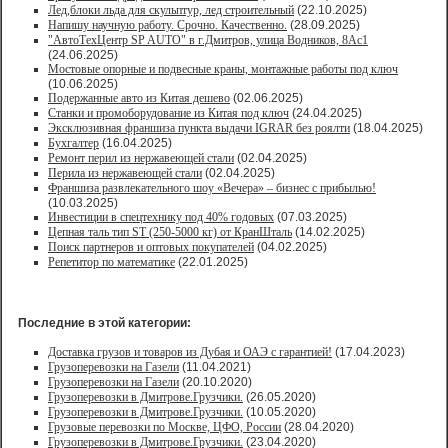
Лед,блоки льда для скульптур, лед строительный
(22.10.2025)
Напишу научную работу. Срочно. Качественно.
(28.09.2025)
"АвтоТехЦентр SP AUTO" в г.Дмитров, улица Водников, 8Ас1
(24.06.2025)
Мостовые опорные и подвесные краны, монтажные работы под ключ
(10.06.2025)
Подержанные авто из Китая дешево
(02.06.2025)
Станки и промоборудование из Китая под ключ
(24.04.2025)
Эксклюзивная франшиза пункта выдачи IGRAR без роялти
(18.04.2025)
Бухгалтер
(16.04.2025)
Ремонт перил из нержавеющей стали
(02.04.2025)
Перила из нержавеющей стали
(02.04.2025)
Франшиза развлекательного шоу «Вечера» – бизнес с прибылью!
(10.03.2025)
Инвестиции в спецтехнику под 40% годовых
(07.03.2025)
Цепная таль тип ST (250-5000 кг) от КранШталь
(14.02.2025)
Поиск партнеров и оптовых покупателей
(04.02.2025)
Репетитор по математике
(22.01.2025)
Последние в этой категории:
Доставка грузов и товаров из Дубая и ОАЭ с гарантией!
(17.04.2023)
Грузоперевозки на Газели
(11.04.2021)
Грузоперевозки на Газели
(20.10.2020)
Грузоперевозки в Дмитрове.Грузчики.
(26.05.2020)
Грузоперевозки в Дмитрове.Грузчики.
(10.05.2020)
Грузовые перевозки по Москве, ЦФО, России
(28.04.2020)
Грузоперевозки в Дмитрове.Грузчики.
(23.04.2020)