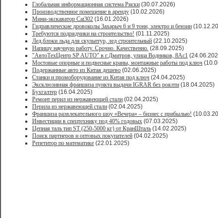
Глобальная информационная система Риски
(30.07.2026)
Производственное помещение в аренду
(10.02.2026)
Мини-экскаватор Cat302
(16.01.2026)
Гидравлические дровоколы Захарыч 6 и 9 тонн, электро и бензин
(10.12.2
Требуются подрядчики на строительство!
(01.11.2025)
Лед,блоки льда для скульптур, лед строительный
(22.10.2025)
Напишу научную работу. Срочно. Качественно.
(28.09.2025)
"АвтоТехЦентр SP AUTO" в г.Дмитров, улица Водников, 8Ас1
(24.06.202
Мостовые опорные и подвесные краны, монтажные работы под ключ
(10.0
Подержанные авто из Китая дешево
(02.06.2025)
Станки и промоборудование из Китая под ключ
(24.04.2025)
Эксклюзивная франшиза пункта выдачи IGRAR без роялти
(18.04.2025)
Бухгалтер
(16.04.2025)
Ремонт перил из нержавеющей стали
(02.04.2025)
Перила из нержавеющей стали
(02.04.2025)
Франшиза развлекательного шоу «Вечера» – бизнес с прибылью!
(10.03.2
Инвестиции в спецтехнику под 40% годовых
(07.03.2025)
Цепная таль тип ST (250-5000 кг) от КранШталь
(14.02.2025)
Поиск партнеров и оптовых покупателей
(04.02.2025)
Репетитор по математике
(22.01.2025)