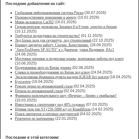
Последние добавления на сайт:
Глобальная информационная система Риски
(30.07.2026)
Производственное помещение в аренду
(10.02.2026)
Мини-экскаватор Cat302
(16.01.2026)
Гидравлические дровоколы Захарыч 6 и 9 тонн, электро и бензин
(10.12.2025)
Требуются подрядчики на строительство!
(01.11.2025)
Лед,блоки льда для скульптур, лед строительный
(22.10.2025)
Напишу научную работу. Срочно. Качественно.
(28.09.2025)
"АвтоТехЦентр SP AUTO" в г.Дмитров, улица Водников, 8Ас1
(24.06.2025)
Мостовые опорные и подвесные краны, монтажные работы под ключ
(10.06.2025)
Подержанные авто из Китая дешево
(02.06.2025)
Станки и промоборудование из Китая под ключ
(24.04.2025)
Эксклюзивная франшиза пункта выдачи IGRAR без роялти
(18.04.2025)
Бухгалтер
(16.04.2025)
Ремонт перил из нержавеющей стали
(02.04.2025)
Перила из нержавеющей стали
(02.04.2025)
Франшиза развлекательного шоу «Вечера» – бизнес с прибылью!
(10.03.2025)
Инвестиции в спецтехнику под 40% годовых
(07.03.2025)
Цепная таль тип ST (250-5000 кг) от КранШталь
(14.02.2025)
Поиск партнеров и оптовых покупателей
(04.02.2025)
Репетитор по математике
(22.01.2025)
Последние в этой категории: