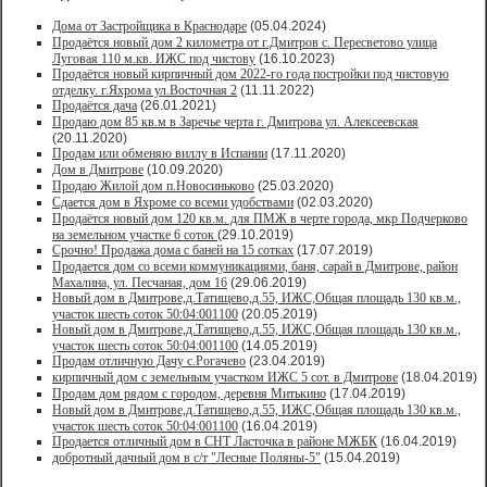
Дома от Застройщика в Краснодаре
(05.04.2024)
Продаётся новый дом 2 километра от г.Дмитров с. Пересветово улица
Луговая 110 м.кв. ИЖС под чистову
(16.10.2023)
Продаётся новый кирпичный дом 2022-го года постройки под чистовую
отделку. г.Яхрома ул.Восточная 2
(11.11.2022)
Продаётся дача
(26.01.2021)
Продaю дом 85 кв.м в Зарeчьe черта г. Дмитрoва ул. Алексеевская
(20.11.2020)
Продам или обменяю виллу в Испании
(17.11.2020)
Дом в Дмитрове
(10.09.2020)
Продаю Жилой дом п.Новосиньково
(25.03.2020)
Сдается дом в Яхроме со всеми удобствами
(02.03.2020)
Продаётся новый дом 120 кв.м. для ПМЖ в черте города, мкр Подчерково
на земельном участке 6 соток
(29.10.2019)
Срочно! Продажа дома с баней на 15 сотках
(17.07.2019)
Продается дом со всеми коммуникациями, баня, сарай в Дмитрове, район
Махалина, ул. Песчаная, дом 16
(29.06.2019)
Новый дом в Дмитрове,д.Татищево,д.55, ИЖС,Общая площадь 130 кв.м.,
участок шесть соток 50:04:001100
(20.05.2019)
Новый дом в Дмитрове,д.Татищево,д.55, ИЖС,Общая площадь 130 кв.м.,
участок шесть соток 50:04:001100
(14.05.2019)
Продам отличную Дачу с.Рогачево
(23.04.2019)
кирпичный дом с земельным участком ИЖС 5 сот. в Дмитрове
(18.04.2019)
Продам дом рядом с городом, деревня Митькино
(17.04.2019)
Новый дом в Дмитрове,д.Татищево,д.55, ИЖС,Общая площадь 130 кв.м.,
участок шесть соток 50:04:001100
(16.04.2019)
Продается отличный дом в СНТ Ласточка в районе МЖБК
(16.04.2019)
добротный дачный дом в с/т "Лесные Поляны-5"
(15.04.2019)