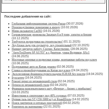
Последние добавления на сайт:
Глобальная информационная система Риски
(30.07.2026)
Производственное помещение в аренду
(10.02.2026)
Мини-экскаватор Cat302
(16.01.2026)
Гидравлические дровоколы Захарыч 6 и 9 тонн, электро и бензин
(10.12.2025)
Требуются подрядчики на строительство!
(01.11.2025)
Лед,блоки льда для скульптур, лед строительный
(22.10.2025)
Напишу научную работу. Срочно. Качественно.
(28.09.2025)
"АвтоТехЦентр SP AUTO" в г.Дмитров, улица Водников, 8Ас1
(24.06.2025)
Мостовые опорные и подвесные краны, монтажные работы под ключ
(10.06.2025)
Подержанные авто из Китая дешево
(02.06.2025)
Станки и промоборудование из Китая под ключ
(24.04.2025)
Эксклюзивная франшиза пункта выдачи IGRAR без роялти
(18.04.2025)
Бухгалтер
(16.04.2025)
Ремонт перил из нержавеющей стали
(02.04.2025)
Перила из нержавеющей стали
(02.04.2025)
Франшиза развлекательного шоу «Вечера» – бизнес с прибылью!
(10.03.2025)
Инвестиции в спецтехнику под 40% годовых
(07.03.2025)
Цепная таль тип ST (250-5000 кг) от КранШталь
(14.02.2025)
Поиск партнеров и оптовых покупателей
(04.02.2025)
Репетитор по математике
(22.01.2025)