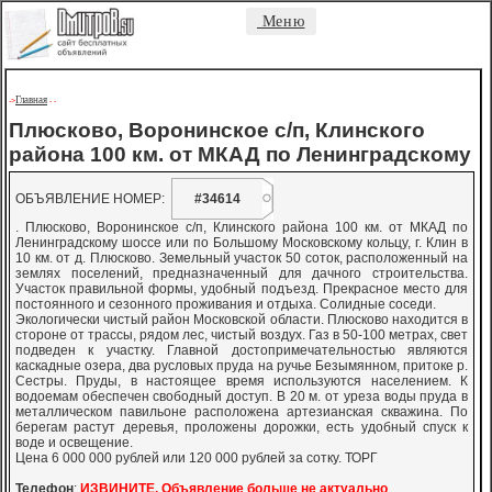
Меню
Главная
->
-
-
Плюсково, Воронинское с/п, Клинского
района 100 км. от МКАД по Ленинградскому
ОБЪЯВЛЕНИЕ НОМЕР:
#34614
. Плюсково, Воронинское с/п, Клинского района 100 км. от МКАД по
Ленинградскому шоссе или по Большому Московскому кольцу, г. Клин в
10 км. от д. Плюсково. Земельный участок 50 соток, расположенный на
землях поселений, предназначенный для дачного строительства.
Участок правильной формы, удобный подъезд. Прекрасное место для
постоянного и сезонного проживания и отдыха. Солидные соседи.
Экологически чистый район Московской области. Плюсково находится в
стороне от трассы, рядом лес, чистый воздух. Газ в 50-100 метрах, свет
подведен к участку. Главной достопримечательностью являются
каскадные озера, два русловых пруда на ручье Безымянном, притоке р.
Сестры. Пруды, в настоящее время используются населением. К
водоемам обеспечен свободный доступ. В 20 м. от уреза воды пруда в
металлическом павильоне расположена артезианская скважина. По
берегам растут деревья, проложены дорожки, есть удобный спуск к
воде и освещение.
Цена 6 000 000 рублей или 120 000 рублей за сотку. ТОРГ
Телефон
:
ИЗВИНИТЕ, Объявление больше не актуально