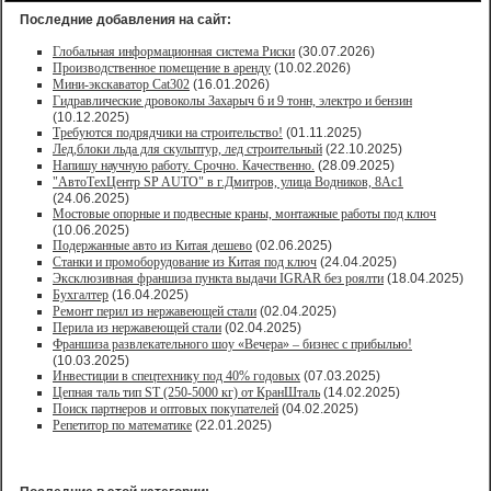
Последние добавления на сайт:
Глобальная информационная система Риски
(30.07.2026)
Производственное помещение в аренду
(10.02.2026)
Мини-экскаватор Cat302
(16.01.2026)
Гидравлические дровоколы Захарыч 6 и 9 тонн, электро и бензин
(10.12.2025)
Требуются подрядчики на строительство!
(01.11.2025)
Лед,блоки льда для скульптур, лед строительный
(22.10.2025)
Напишу научную работу. Срочно. Качественно.
(28.09.2025)
"АвтоТехЦентр SP AUTO" в г.Дмитров, улица Водников, 8Ас1
(24.06.2025)
Мостовые опорные и подвесные краны, монтажные работы под ключ
(10.06.2025)
Подержанные авто из Китая дешево
(02.06.2025)
Станки и промоборудование из Китая под ключ
(24.04.2025)
Эксклюзивная франшиза пункта выдачи IGRAR без роялти
(18.04.2025)
Бухгалтер
(16.04.2025)
Ремонт перил из нержавеющей стали
(02.04.2025)
Перила из нержавеющей стали
(02.04.2025)
Франшиза развлекательного шоу «Вечера» – бизнес с прибылью!
(10.03.2025)
Инвестиции в спецтехнику под 40% годовых
(07.03.2025)
Цепная таль тип ST (250-5000 кг) от КранШталь
(14.02.2025)
Поиск партнеров и оптовых покупателей
(04.02.2025)
Репетитор по математике
(22.01.2025)