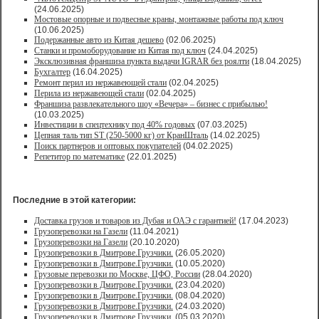
(24.06.2025)
Мостовые опорные и подвесные краны, монтажные работы под ключ
(10.06.2025)
Подержанные авто из Китая дешево
(02.06.2025)
Станки и промоборудование из Китая под ключ
(24.04.2025)
Эксклюзивная франшиза пункта выдачи IGRAR без роялти
(18.04.2025)
Бухгалтер
(16.04.2025)
Ремонт перил из нержавеющей стали
(02.04.2025)
Перила из нержавеющей стали
(02.04.2025)
Франшиза развлекательного шоу «Вечера» – бизнес с прибылью!
(10.03.2025)
Инвестиции в спецтехнику под 40% годовых
(07.03.2025)
Цепная таль тип ST (250-5000 кг) от КранШталь
(14.02.2025)
Поиск партнеров и оптовых покупателей
(04.02.2025)
Репетитор по математике
(22.01.2025)
Последние в этой категории:
Доставка грузов и товаров из Дубая и ОАЭ с гарантией!
(17.04.2023)
Грузоперевозки на Газели
(11.04.2021)
Грузоперевозки на Газели
(20.10.2020)
Грузоперевозки в Дмитрове.Грузчики.
(26.05.2020)
Грузоперевозки в Дмитрове.Грузчики.
(10.05.2020)
Грузовые перевозки по Москве, ЦФО, России
(28.04.2020)
Грузоперевозки в Дмитрове.Грузчики.
(23.04.2020)
Грузоперевозки в Дмитрове.Грузчики.
(08.04.2020)
Грузоперевозки в Дмитрове.Грузчики.
(24.03.2020)
Грузоперевозки в Дмитрове.Грузчики.
(05.03.2020)