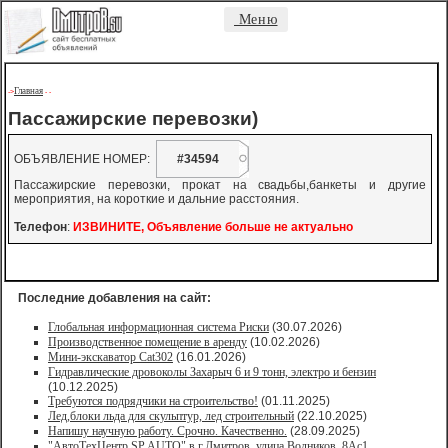
Меню
Главная
->
-
-
Пассажирские перевозки)
ОБЪЯВЛЕНИЕ НОМЕР:
#34594
Пассажирские перевозки, прокат на свадьбы,банкеты и другие
мероприятия, на короткие и дальние расстояния.
Телефон
:
ИЗВИНИТЕ, Объявление больше не актуально
Последние добавления на сайт:
Глобальная информационная система Риски
(30.07.2026)
Производственное помещение в аренду
(10.02.2026)
Мини-экскаватор Cat302
(16.01.2026)
Гидравлические дровоколы Захарыч 6 и 9 тонн, электро и бензин
(10.12.2025)
Требуются подрядчики на строительство!
(01.11.2025)
Лед,блоки льда для скульптур, лед строительный
(22.10.2025)
Напишу научную работу. Срочно. Качественно.
(28.09.2025)
"АвтоТехЦентр SP AUTO" в г.Дмитров, улица Водников, 8Ас1