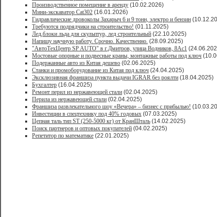
Производственное помещение в аренду
(10.02.2026)
Мини-экскаватор Cat302
(16.01.2026)
Гидравлические дровоколы Захарыч 6 и 9 тонн, электро и бензин
(10.12.2
Требуются подрядчики на строительство!
(01.11.2025)
Лед,блоки льда для скульптур, лед строительный
(22.10.2025)
Напишу научную работу. Срочно. Качественно.
(28.09.2025)
"АвтоТехЦентр SP AUTO" в г.Дмитров, улица Водников, 8Ас1
(24.06.202
Мостовые опорные и подвесные краны, монтажные работы под ключ
(10.0
Подержанные авто из Китая дешево
(02.06.2025)
Станки и промоборудование из Китая под ключ
(24.04.2025)
Эксклюзивная франшиза пункта выдачи IGRAR без роялти
(18.04.2025)
Бухгалтер
(16.04.2025)
Ремонт перил из нержавеющей стали
(02.04.2025)
Перила из нержавеющей стали
(02.04.2025)
Франшиза развлекательного шоу «Вечера» – бизнес с прибылью!
(10.03.2
Инвестиции в спецтехнику под 40% годовых
(07.03.2025)
Цепная таль тип ST (250-5000 кг) от КранШталь
(14.02.2025)
Поиск партнеров и оптовых покупателей
(04.02.2025)
Репетитор по математике
(22.01.2025)