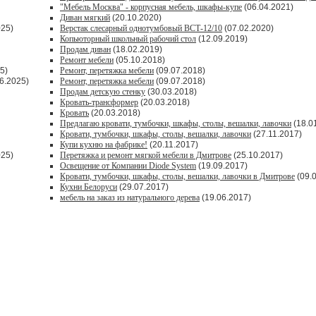
"Мебель Москва" - корпусная мебель, шкафы-купе
(06.04.2021)
Диван мягкий
(20.10.2020)
025)
Верстак слесарный однотумбовый ВСТ-12/10
(07.02.2020)
Копьюторный школьный рабочий стол
(12.09.2019)
Продам диван
(18.02.2019)
Ремонт мебели
(05.10.2018)
5)
Ремонт, перетяжка мебели
(09.07.2018)
6.2025)
Ремонт, перетяжка мебели
(09.07.2018)
Продам детскую стенку
(30.03.2018)
Кровать-трансформер
(20.03.2018)
Кровать
(20.03.2018)
Предлагаю кровати, тумбочки, шкафы, столы, вешалки, лавочки
(18.0
Кровати, тумбочки, шкафы, столы, вешалки, лавочки
(27.11.2017)
Купи кухню на фабрике!
(20.11.2017)
025)
Перетяжка и ремонт мягкой мебели в Дмитрове
(25.10.2017)
Освещение от Компании Diode System
(19.09.2017)
Кровати, тумбочки, шкафы, столы, вешалки, лавочки в Дмитрове
(09.
Кухни Белоруси
(29.07.2017)
мебель на заказ из натурального дерева
(19.06.2017)