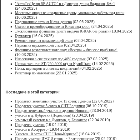
"АвтоТехЦентр SP AUTO" в г.Дмитров, улица Водников, 8Ас1
(24.06.2025)
Мостовые опорные и подвесные краны, монтажные работы под ключ
(10.06.2025)
Подержанные авто из Китая дешево
(02.06.2025)
Станки и промоборудование из Китая под ключ
(24.04.2025)
Эксклюзивная франшиза пункта выдачи IGRAR без роялти
(18.04.2025)
Бухгалтер
(16.04.2025)
Ремонт перил из нержавеющей стали
(02.04.2025)
Перила из нержавеющей стали
(02.04.2025)
Франшиза развлекательного шоу «Вечера» – бизнес с прибылью!
(10.03.2025)
Инвестиции в спецтехнику под 40% годовых
(07.03.2025)
Цепная таль тип ST (250-5000 кг) от КранШталь
(14.02.2025)
Поиск партнеров и оптовых покупателей
(04.02.2025)
Репетитор по математике
(22.01.2025)
Последние в этой категории:
Продаётся земельный участок 15 соток с домом
(12.04.2022)
Продается участок 5 соток в СНТ Роднички
(06.10.2019)
Продам земельный участок в деревне Новинки
(23.04.2019)
участок в д. Дубровки (Подосинки)
(23.04.2019)
земельный участок в г. Дмитров, д. Ближнево
(22.04.2019)
Продается участок
(19.04.2019)
участок в Ассаурово
(19.04.2019)
Участок 10 соток СНТ "Ново-Карцево"
(18.04.2019)
Продам участок ИЖС 8 соток , д.Благовещенское
(25.02.2019)