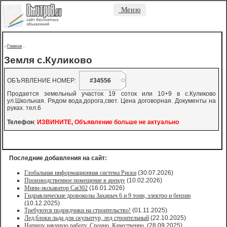
Меню
Главная
->
-
-
Земля с.Куликово
ОБЪЯВЛЕНИЕ НОМЕР:
#34556
Продается земельный участок 19 соток или 10+9 в с.Куликово
ул.Школьная. Рядом вода,дорога,свет. Цена договорная. Документы на
руках. тел.6
Телефон
:
ИЗВИНИТЕ, Объявление больше не актуально
Последние добавления на сайт:
Глобальная информационная система Риски
(30.07.2026)
Производственное помещение в аренду
(10.02.2026)
Мини-экскаватор Cat302
(16.01.2026)
Гидравлические дровоколы Захарыч 6 и 9 тонн, электро и бензин
(10.12.2025)
Требуются подрядчики на строительство!
(01.11.2025)
Лед,блоки льда для скульптур, лед строительный
(22.10.2025)
Напишу научную работу. Срочно. Качественно.
(28.09.2025)