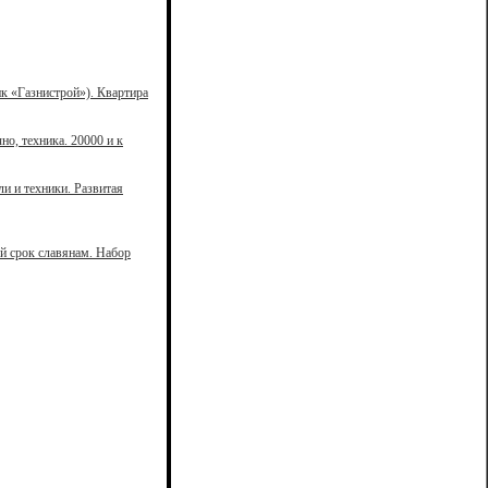
к «Газнистрой»). Квартира
но, техника. 20000 и к
ли и техники. Развитая
й срок славянам. Набор