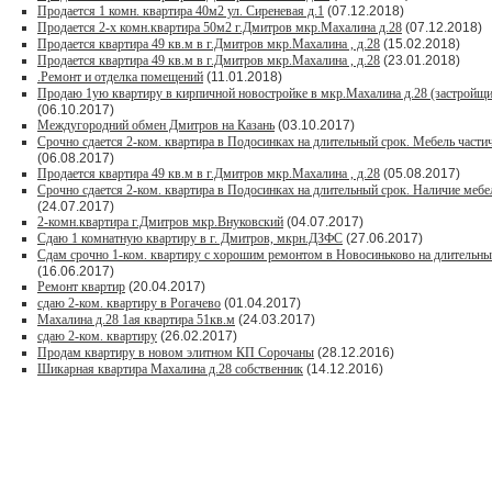
Продается 1 комн. квартира 40м2 ул. Сиреневая д.1
(07.12.2018)
Продается 2-х комн.квартира 50м2 г.Дмитров мкр.Махалина д.28
(07.12.2018)
Продается квартира 49 кв.м в г.Дмитров мкр.Махалина , д.28
(15.02.2018)
Продается квартира 49 кв.м в г.Дмитров мкр.Махалина , д.28
(23.01.2018)
.Ремонт и отделка помещений
(11.01.2018)
Продаю 1ую квартиру в кирпичной новостройке в мкр.Махалина д.28 (застройщи
(06.10.2017)
Междугородний обмен Дмитров на Казань
(03.10.2017)
Срочно сдается 2-ком. квартира в Подосинках на длительный срок. Мебель частич
(06.08.2017)
Продается квартира 49 кв.м в г.Дмитров мкр.Махалина , д.28
(05.08.2017)
Срочно сдается 2-ком. квартира в Подосинках на длительный срок. Наличие мебе
(24.07.2017)
2-комн.квартира г.Дмитров мкр.Внуковский
(04.07.2017)
Сдаю 1 комнатную квартиру в г. Дмитров, мкрн.ДЗФС
(27.06.2017)
Сдам срочно 1-ком. квартиру с хорошим ремонтом в Новосиньково на длительны
(16.06.2017)
Ремонт квартир
(20.04.2017)
сдаю 2-ком. квартиру в Рогачево
(01.04.2017)
Махалина д.28 1ая квартира 51кв.м
(24.03.2017)
сдаю 2-ком. квартиру
(26.02.2017)
Продам квартиру в новом элитном КП Сорочаны
(28.12.2016)
Шикарная квартира Махалина д.28 собственник
(14.12.2016)