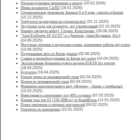
Производственное помещение в аренду
(10.02.2026)
Мини-экскаватор Cat302
(16.01.2026)
Гидравлические дровоколы Захарыч 6 и 9 тонн, электро и бензин
(10.12.2025)
Требуются подрядчики на строительство!
(01.11.2025)
Лед,блоки льда для скульптур, лед строительный
(22.10.2025)
Напишу научную работу. Срочно. Качественно.
(28.09.2025)
"АвтоТехЦентр SP AUTO" в г.Дмитров, улица Водников, 8Ас1
(24.06.2025)
Мостовые опорные и подвесные краны, монтажные работы под ключ
(10.06.2025)
Подержанные авто из Китая дешево
(02.06.2025)
Станки и промоборудование из Китая под ключ
(24.04.2025)
Эксклюзивная франшиза пункта выдачи IGRAR без роялти
(18.04.2025)
Бухгалтер
(16.04.2025)
Ремонт перил из нержавеющей стали
(02.04.2025)
Перила из нержавеющей стали
(02.04.2025)
Франшиза развлекательного шоу «Вечера» – бизнес с прибылью!
(10.03.2025)
Инвестиции в спецтехнику под 40% годовых
(07.03.2025)
Цепная таль тип ST (250-5000 кг) от КранШталь
(14.02.2025)
Поиск партнеров и оптовых покупателей
(04.02.2025)
Репетитор по математике
(22.01.2025)