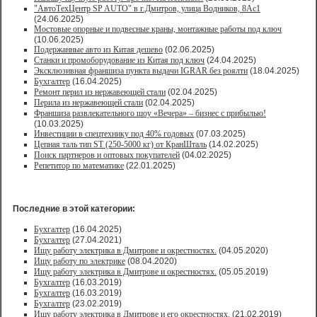
"АвтоТехЦентр SP AUTO" в г.Дмитров, улица Водников, 8Ас1
(24.06.2025)
Мостовые опорные и подвесные краны, монтажные работы под ключ
(10.06.2025)
Подержанные авто из Китая дешево
(02.06.2025)
Станки и промоборудование из Китая под ключ
(24.04.2025)
Эксклюзивная франшиза пункта выдачи IGRAR без роялти
(18.04.2025)
Бухгалтер
(16.04.2025)
Ремонт перил из нержавеющей стали
(02.04.2025)
Перила из нержавеющей стали
(02.04.2025)
Франшиза развлекательного шоу «Вечера» – бизнес с прибылью!
(10.03.2025)
Инвестиции в спецтехнику под 40% годовых
(07.03.2025)
Цепная таль тип ST (250-5000 кг) от КранШталь
(14.02.2025)
Поиск партнеров и оптовых покупателей
(04.02.2025)
Репетитор по математике
(22.01.2025)
Последние в этой категории:
Бухгалтер
(16.04.2025)
Бухгалтер
(27.04.2021)
Ищу работу электрика в Дмитрове и окрестностях.
(04.05.2020)
Ищу работу по электрике
(08.04.2020)
Ищу работу электрика в Дмитрове и окрестностях.
(05.05.2019)
Бухгалтер
(16.03.2019)
Бухгалтер
(16.03.2019)
Бухгалтер
(23.02.2019)
Ищу работу электрика в Дмитрове и его окрестностях.
(21.02.2019)