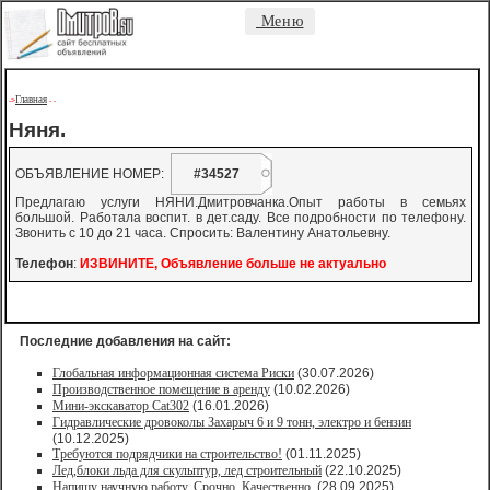
Меню
Главная
->
-
-
Няня.
ОБЪЯВЛЕНИЕ НОМЕР:
#34527
Предлагаю услуги НЯНИ.Дмитровчанка.Опыт работы в семьях
большой. Работала воспит. в дет.саду. Все подробности по телефону.
Звонить с 10 до 21 часа. Спросить: Валентину Анатольевну.
Телефон
:
ИЗВИНИТЕ, Объявление больше не актуально
Последние добавления на сайт:
Глобальная информационная система Риски
(30.07.2026)
Производственное помещение в аренду
(10.02.2026)
Мини-экскаватор Cat302
(16.01.2026)
Гидравлические дровоколы Захарыч 6 и 9 тонн, электро и бензин
(10.12.2025)
Требуются подрядчики на строительство!
(01.11.2025)
Лед,блоки льда для скульптур, лед строительный
(22.10.2025)
Напишу научную работу. Срочно. Качественно.
(28.09.2025)