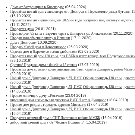
Дома от Застройщика в Краснодаре
(05.04.2024)
Продаётся новый дом 2 километра от г.Дмитров с. Пересветово улица Луговая 1
(16.10.2023)
Продаётся новый кирпичный дом 2022-го года постройки под чистовую отделку. 
(11.11.2022)
Продаётся дача
(26.01.2021)
Продaю дом 85 кв.м в Зарeчьe черта г. Дмитрoва ул. Алексеевская
(20.11.2020)
Продам или обменяю виллу в Испании
(17.11.2020)
Дом в Дмитрове
(10.09.2020)
Продаю Жилой дом п.Новосиньково
(25.03.2020)
Сдается дом в Яхроме со всеми удобствами
(02.03.2020)
Продаётся новый дом 120 кв.м. для ПМЖ в черте города, мкр Подчерково на зем
(29.10.2019)
Срочно! Продажа дома с баней на 15 сотках
(17.07.2019)
Продается дом со всеми коммуникациями, баня, сарай в Дмитрове, район Махалин
(29.06.2019)
Новый дом в Дмитрове,д.Татищево,д.55, ИЖС,Общая площадь 130 кв.м., участок
(20.05.2019)
Новый дом в Дмитрове,д.Татищево,д.55, ИЖС,Общая площадь 130 кв.м., участок
(14.05.2019)
Продам отличную Дачу с.Рогачево
(23.04.2019)
кирпичный дом с земельным участком ИЖС 5 сот. в Дмитрове
(18.04.2019)
Продам дом рядом с городом, деревня Митькино
(17.04.2019)
Новый дом в Дмитрове,д.Татищево,д.55, ИЖС,Общая площадь 130 кв.м., участок
(16.04.2019)
Продается отличный дом в СНТ Ласточка в районе МЖБК
(16.04.2019)
добротный дачный дом в с/т "Лесные Поляны-5"
(15.04.2019)