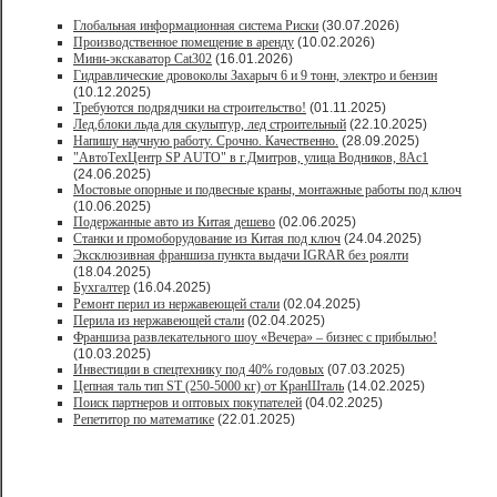
Глобальная информационная система Риски
(30.07.2026)
Производственное помещение в аренду
(10.02.2026)
Мини-экскаватор Cat302
(16.01.2026)
Гидравлические дровоколы Захарыч 6 и 9 тонн, электро и бензин
(10.12.2025)
Требуются подрядчики на строительство!
(01.11.2025)
Лед,блоки льда для скульптур, лед строительный
(22.10.2025)
Напишу научную работу. Срочно. Качественно.
(28.09.2025)
"АвтоТехЦентр SP AUTO" в г.Дмитров, улица Водников, 8Ас1
(24.06.2025)
Мостовые опорные и подвесные краны, монтажные работы под ключ
(10.06.2025)
Подержанные авто из Китая дешево
(02.06.2025)
Станки и промоборудование из Китая под ключ
(24.04.2025)
Эксклюзивная франшиза пункта выдачи IGRAR без роялти
(18.04.2025)
Бухгалтер
(16.04.2025)
Ремонт перил из нержавеющей стали
(02.04.2025)
Перила из нержавеющей стали
(02.04.2025)
Франшиза развлекательного шоу «Вечера» – бизнес с прибылью!
(10.03.2025)
Инвестиции в спецтехнику под 40% годовых
(07.03.2025)
Цепная таль тип ST (250-5000 кг) от КранШталь
(14.02.2025)
Поиск партнеров и оптовых покупателей
(04.02.2025)
Репетитор по математике
(22.01.2025)