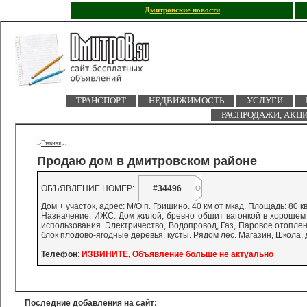
Дмитровские новости
ТРАНСПОРТ
НЕДВИЖИМОСТЬ
УСЛУГИ
РАСПРОДАЖИ, АКЦ
Главная
->
-
-
Продаю дом в дмитровском районе
ОБЪЯВЛЕНИЕ НОМЕР:
#34496
Дом + участок, адрес: М/О п. Гришино. 40 км от мкад. Площадь: 80 кв.
Назначение: ИЖС. Дом жилой, бревно обшит вагонкой в хорошем с
использования. Электричество, Водопровод, Газ, Паровое отоплен
блок плодово-ягодные деревья, кусты. Рядом лес. Магазин, Школа, 
Телефон
:
ИЗВИНИТЕ, Объявление больше не актуально
Последние добавления на сайт: