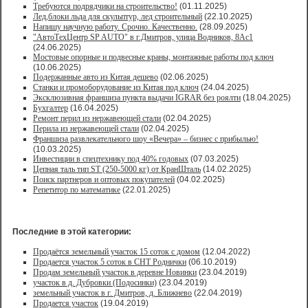
Требуются подрядчики на строительство!
(01.11.2025)
Лед,блоки льда для скульптур, лед строительный
(22.10.2025)
Напишу научную работу. Срочно. Качественно.
(28.09.2025)
"АвтоТехЦентр SP AUTO" в г.Дмитров, улица Водников, 8Ас1
(24.06.2025)
Мостовые опорные и подвесные краны, монтажные работы под ключ
(10.06.2025)
Подержанные авто из Китая дешево
(02.06.2025)
Станки и промоборудование из Китая под ключ
(24.04.2025)
Эксклюзивная франшиза пункта выдачи IGRAR без роялти
(18.04.2025)
Бухгалтер
(16.04.2025)
Ремонт перил из нержавеющей стали
(02.04.2025)
Перила из нержавеющей стали
(02.04.2025)
Франшиза развлекательного шоу «Вечера» – бизнес с прибылью!
(10.03.2025)
Инвестиции в спецтехнику под 40% годовых
(07.03.2025)
Цепная таль тип ST (250-5000 кг) от КранШталь
(14.02.2025)
Поиск партнеров и оптовых покупателей
(04.02.2025)
Репетитор по математике
(22.01.2025)
Последние в этой категории:
Продаётся земельный участок 15 соток с домом
(12.04.2022)
Продается участок 5 соток в СНТ Роднички
(06.10.2019)
Продам земельный участок в деревне Новинки
(23.04.2019)
участок в д. Дубровки (Подосинки)
(23.04.2019)
земельный участок в г. Дмитров, д. Ближнево
(22.04.2019)
Продается участок
(19.04.2019)