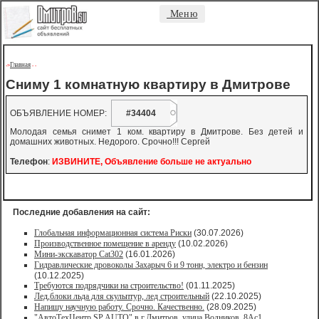
Меню
Главная
->
-
-
Сниму 1 комнатную квартиру в Дмитрове
ОБЪЯВЛЕНИЕ НОМЕР:
#34404
Молодая семья снимет 1 ком. квартиру в Дмитрове. Без детей и
домашних животных. Недорого. Срочно!!! Сергей
Телефон
:
ИЗВИНИТЕ, Объявление больше не актуально
Последние добавления на сайт:
Глобальная информационная система Риски
(30.07.2026)
Производственное помещение в аренду
(10.02.2026)
Мини-экскаватор Cat302
(16.01.2026)
Гидравлические дровоколы Захарыч 6 и 9 тонн, электро и бензин
(10.12.2025)
Требуются подрядчики на строительство!
(01.11.2025)
Лед,блоки льда для скульптур, лед строительный
(22.10.2025)
Напишу научную работу. Срочно. Качественно.
(28.09.2025)
"АвтоТехЦентр SP AUTO" в г.Дмитров, улица Водников, 8Ас1