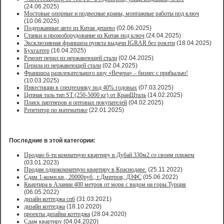
(24.06.2025)
Мостовые опорные и подвесные краны, монтажные работы под ключ
(10.06.2025)
Подержанные авто из Китая дешево
(02.06.2025)
Станки и промоборудование из Китая под ключ
(24.04.2025)
Эксклюзивная франшиза пункта выдачи IGRAR без роялти
(18.04.2025)
Бухгалтер
(16.04.2025)
Ремонт перил из нержавеющей стали
(02.04.2025)
Перила из нержавеющей стали
(02.04.2025)
Франшиза развлекательного шоу «Вечера» – бизнес с прибылью!
(10.03.2025)
Инвестиции в спецтехнику под 40% годовых
(07.03.2025)
Цепная таль тип ST (250-5000 кг) от КранШталь
(14.02.2025)
Поиск партнеров и оптовых покупателей
(04.02.2025)
Репетитор по математике
(22.01.2025)
Последние в этой категории:
Продаю 6-ти комнатную квартиру в Дубай 330м2 со своим пляжем
(03.01.2023)
Продам однокомнатную квартиру в Краснодаре.
(25.11.2022)
Сдам 1-комн.кв., 20000руб., г.Дмитров, ДЗФС
(05.06.2022)
Квартира в Алании 400 метров от моря с видом на горы.Турция
(06.05.2022)
дизайн коттеджа спб
(31.03.2021)
дизайн коттеджа
(18.10.2020)
проекты дизайна коттеджа
(28.04.2020)
Сдам квартиру
(04.04.2020)