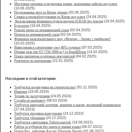
Мостовые опорные и подвесные краны, монтажные работы под ключ
(10.06.2025)
Подержанные авто из Китая дешево
(02.06.2025)
Станки и промоборудование из Китая под ключ
(24.04.2025)
Эксклюзивная франшиза пункта выдачи IGRAR без роялти
(18.04.2025)
Бухгалтер
(16.04.2025)
Ремонт перил из нержавеющей стали
(02.04.2025)
Перила из нержавеющей стали
(02.04.2025)
Франшиза развлекательного шоу «Вечера» – бизнес с прибылью!
(10.03.2025)
Инвестиции в спецтехнику под 40% годовых
(07.03.2025)
Цепная таль тип ST (250-5000 кг) от КранШталь
(14.02.2025)
Поиск партнеров и оптовых покупателей
(04.02.2025)
Репетитор по математике
(22.01.2025)
Последние в этой категории:
Требуются подрядчики на строительство!
(01.11.2025)
Инженер
(24.05.2024)
Техник по эксплуатации
(24.05.2024)
Служба по контракту
(08.03.2024)
Требуется пишущий эзотерик, новичок в магии, желающий развиваться
(27.04.2023)
Требуется продавец-консультант
(24.12.2022)
Требуется уборщица
(24.12.2022)
Требуются сантехники. Работа вахтой.
(18.09.2022)
Работа за рубежом без опыта и знания языка
(06.07.2022)
Повар,Кух. работник,Кассир,Уборщик,Вахтёр
(01.06.2022)