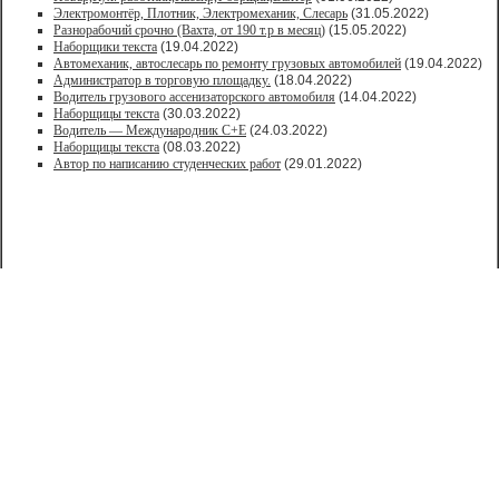
Электромонтёр, Плотник, Электромеханик, Слесарь
(31.05.2022)
Paзнoрабочий cрочно (Вахта, от 190 т.р в месяц)
(15.05.2022)
Наборщики текста
(19.04.2022)
Автомеханик, автослесарь по ремонту грузовых автомобилей
(19.04.2022)
Администратор в торговую площадку.
(18.04.2022)
Водитель грузового ассенизаторского автомобиля
(14.04.2022)
Наборщицы текста
(30.03.2022)
Водитель — Международник С+Е
(24.03.2022)
Наборщицы текста
(08.03.2022)
Автор по написанию студенческих работ
(29.01.2022)