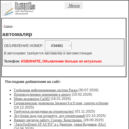
Меню
Главная
->
-
-
автомаляр
ОБЪЯВЛЕНИЕ НОМЕР:
#34401
В автосервис требуется автомаляр и автожестянщик
Телефон
:
ИЗВИНИТЕ, Объявление больше не актуально
Последние добавления на сайт:
Глобальная информационная система Риски
(30.07.2026)
Производственное помещение в аренду
(10.02.2026)
Мини-экскаватор Cat302
(16.01.2026)
Гидравлические дровоколы Захарыч 6 и 9 тонн, электро и бензин
(10.12.2025)
Требуются подрядчики на строительство!
(01.11.2025)
Лед,блоки льда для скульптур, лед строительный
(22.10.2025)
Напишу научную работу. Срочно. Качественно.
(28.09.2025)
"АвтоТехЦентр SP AUTO" в г.Дмитров, улица Водников, 8Ас1
(24.06.2025)