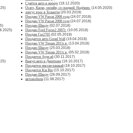
Сдаётся авто в аренду
(18.12.2020)
025)
Осаго, Каско, онлайн, со скидкой. Надёжно.
(14.05.2020)
ларгус крос в Тольятти
(20.03.2019)
Продаю VW Passat 2008 года
(24.07.2018)
Продаю VW Passat 2008 года
(24.07.2018)
5)
Продаю Шкоду
(02.07.2018)
6.2025)
Продаю Ford Focus2 2007г.
(10.05.2018)
Продам Газ2705
(02.05.2018)
Продается авто Greаd Wаll
(19.04.2018)
Продаю VW Tiguan 2011г.в.
(13.04.2018)
Продаю Шкоду
(25.03.2018)
Продаю VW Tiguan 2011г.в.
(05.02.2018)
Продается Ауди а6
(30.11.2017)
025)
Выкуп авто в Дмитрове
(18.10.2017)
Продается ниссан кашкай
(18.10.2017)
Продается Kia Rio
(15.10.2017)
Продаю Шкоду
(26.09.2017)
автомобили
(11.08.2017)