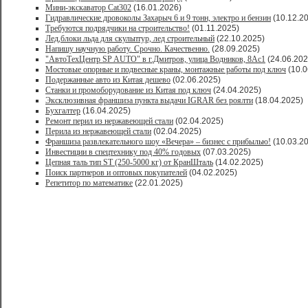
Мини-экскаватор Cat302
(16.01.2026)
Гидравлические дровоколы Захарыч 6 и 9 тонн, электро и бензин
(10.12.2
Требуются подрядчики на строительство!
(01.11.2025)
Лед,блоки льда для скульптур, лед строительный
(22.10.2025)
Напишу научную работу. Срочно. Качественно.
(28.09.2025)
"АвтоТехЦентр SP AUTO" в г.Дмитров, улица Водников, 8Ас1
(24.06.202
Мостовые опорные и подвесные краны, монтажные работы под ключ
(10.0
Подержанные авто из Китая дешево
(02.06.2025)
Станки и промоборудование из Китая под ключ
(24.04.2025)
Эксклюзивная франшиза пункта выдачи IGRAR без роялти
(18.04.2025)
Бухгалтер
(16.04.2025)
Ремонт перил из нержавеющей стали
(02.04.2025)
Перила из нержавеющей стали
(02.04.2025)
Франшиза развлекательного шоу «Вечера» – бизнес с прибылью!
(10.03.2
Инвестиции в спецтехнику под 40% годовых
(07.03.2025)
Цепная таль тип ST (250-5000 кг) от КранШталь
(14.02.2025)
Поиск партнеров и оптовых покупателей
(04.02.2025)
Репетитор по математике
(22.01.2025)