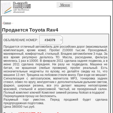
Меню
Главная
->
-
-
Продается Toyota Rav4
ОБЪЯВЛЕНИЕ НОМЕР:
#34379
Продается отличный автомобиль для российских дорог (максимальная
комплектация, кроме кожи). Пробег 210000 тыс.км. Проходимый,
маневренный, комфортный, стильный. Владею автомобилем 3 года. За
все время регулярно делалось ТО. Масла, расходники, фильтра
менялись 1 раз в 10000. В феврале 2011 сделана задняя подвеска, а в
июне 2011 сделана передняя. Ни разу не подводила. Машина не
битая, не крашеная (любые проверки), пробег реальный. Есть
незначительные недочеты по кузову, но делайте скидку на то, что
машине 13 лет. Трещина на лобовом стекле внизу. При езде не мешает.
Сигнализация с автозапуском, магнитола MP3, тонировка задних
стекол, обвес по кругу, кенгурятник с дополнительным дальним светом,
фаркоп, широкая резина, все это делает машину неповторимо
красивой, стильной и агрессивной. Чистый, не прокуренный салон.
Полный комплект ключей! Комплект зимней резины Nokian в подарок!
Перекупщиков прошу не беспокоить.
Разумный торг уместен. Перед продажей будет сделана
предпродажная подготовка.
Цена 380000 тыс.руб.