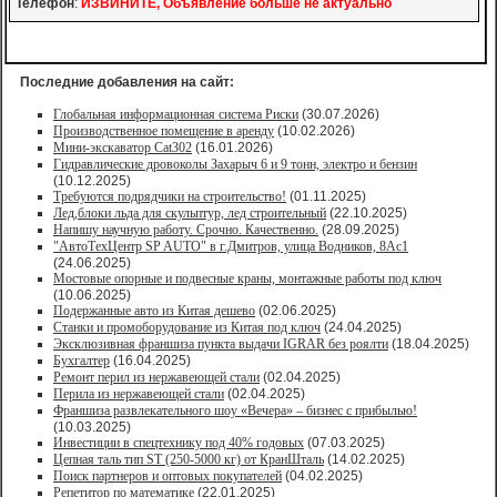
Телефон
:
ИЗВИНИТЕ, Объявление больше не актуально
Последние добавления на сайт:
Глобальная информационная система Риски
(30.07.2026)
Производственное помещение в аренду
(10.02.2026)
Мини-экскаватор Cat302
(16.01.2026)
Гидравлические дровоколы Захарыч 6 и 9 тонн, электро и бензин
(10.12.2025)
Требуются подрядчики на строительство!
(01.11.2025)
Лед,блоки льда для скульптур, лед строительный
(22.10.2025)
Напишу научную работу. Срочно. Качественно.
(28.09.2025)
"АвтоТехЦентр SP AUTO" в г.Дмитров, улица Водников, 8Ас1
(24.06.2025)
Мостовые опорные и подвесные краны, монтажные работы под ключ
(10.06.2025)
Подержанные авто из Китая дешево
(02.06.2025)
Станки и промоборудование из Китая под ключ
(24.04.2025)
Эксклюзивная франшиза пункта выдачи IGRAR без роялти
(18.04.2025)
Бухгалтер
(16.04.2025)
Ремонт перил из нержавеющей стали
(02.04.2025)
Перила из нержавеющей стали
(02.04.2025)
Франшиза развлекательного шоу «Вечера» – бизнес с прибылью!
(10.03.2025)
Инвестиции в спецтехнику под 40% годовых
(07.03.2025)
Цепная таль тип ST (250-5000 кг) от КранШталь
(14.02.2025)
Поиск партнеров и оптовых покупателей
(04.02.2025)
Репетитор по математике
(22.01.2025)