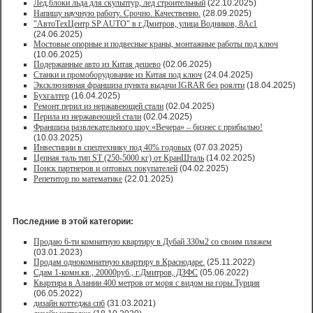
Лед,блоки льда для скульптур, лед строительный
(22.10.2025)
Напишу научную работу. Срочно. Качественно.
(28.09.2025)
"АвтоТехЦентр SP AUTO" в г.Дмитров, улица Водников, 8Ас1
(24.06.2025)
Мостовые опорные и подвесные краны, монтажные работы под ключ
(10.06.2025)
Подержанные авто из Китая дешево
(02.06.2025)
Станки и промоборудование из Китая под ключ
(24.04.2025)
Эксклюзивная франшиза пункта выдачи IGRAR без роялти
(18.04.2025)
Бухгалтер
(16.04.2025)
Ремонт перил из нержавеющей стали
(02.04.2025)
Перила из нержавеющей стали
(02.04.2025)
Франшиза развлекательного шоу «Вечера» – бизнес с прибылью!
(10.03.2025)
Инвестиции в спецтехнику под 40% годовых
(07.03.2025)
Цепная таль тип ST (250-5000 кг) от КранШталь
(14.02.2025)
Поиск партнеров и оптовых покупателей
(04.02.2025)
Репетитор по математике
(22.01.2025)
Последние в этой категории:
Продаю 6-ти комнатную квартиру в Дубай 330м2 со своим пляжем
(03.01.2023)
Продам однокомнатную квартиру в Краснодаре.
(25.11.2022)
Сдам 1-комн.кв., 20000руб., г.Дмитров, ДЗФС
(05.06.2022)
Квартира в Алании 400 метров от моря с видом на горы.Турция
(06.05.2022)
дизайн коттеджа спб
(31.03.2021)