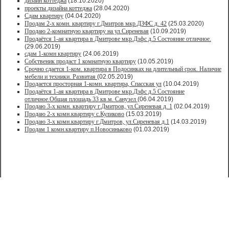
дизайн коттеджа
(18.10.2020)
проекты дизайна коттеджа
(28.04.2020)
Сдам квартиру
(04.04.2020)
Продам 2-х комн. квартиру г.Дмитров мкр.ДЗФС д. 42
(25.03.2020)
Продаю 2-комнатную квартиру на ул.Сиреневая
(10.09.2019)
Продаётся 1-ая квартира в Дмитрове мкр.Дзфс д.5 Состояние отличное.
(29.06.2019)
сдам 1-комн квартиру
(24.06.2019)
Собственик продаст 1 комнатную квартиру
(10.05.2019)
Срочно сдается 1-ком. квартира в Подосинках на длительный срок. Наличие
мебели и техники. Развитая
(02.05.2019)
Продается просторная 1-комн. квартира, Спасская ул
(10.04.2019)
Продаётся 1-ая квартира в Дмитрове мкр.Дзфс д.5 Состояние
отличное.Общая площадь 33 кв.м. Санузел
(06.04.2019)
Продаю 3-х комн. квартиру г.Дмитров, ул.Сиреневая д. 1
(02.04.2019)
Продаю 2-х комн.квартиру с.Куликово
(15.03.2019)
Продаю 3-х комн.квартиру г.Дмитров, ул.Сиреневая д.1
(14.03.2019)
Продам 1 комн.квартиру п.Новосиньково
(01.03.2019)