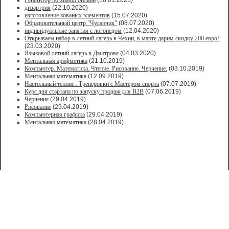
Репетитор по химии онлайн
(18.01.2023)
дизартрия
(22.10.2020)
изготовление кованых элементов
(15.07.2020)
Образовательный центр "Чуланчик"
(08.07.2020)
индивидуальные занятия с логопедом
(12.04.2020)
Открываем набор в летний лагерь в Чехии, в марте дарим скидку 200 евро!
(23.03.2020)
Языковой летний лагерь в Дмитрове
(04.03.2020)
Ментальная арифметика
(21.10.2019)
Компьютер. Математика. Чтение. Рисование. Черчение.
(03.10.2019)
Ментальная математика
(12.09.2019)
Настольный теннис . Тренеровки с Мастером спорта
(07.07.2019)
Курс для стартапа по запуску продаж для В2В
(07.06.2019)
Черчение
(29.04.2019)
Рисование
(29.04.2019)
Компьютерная графика
(29.04.2019)
Ментальная математика
(28.04.2019)