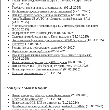
Гидравлические дровоколы Захарыч 6 и 9 тонн, электро и бензин
(10.12.2025)
Требуются подрядчики на строительство!
(01.11.2025)
Лед,блоки льда для скульптур, лед строительный
(22.10.2025)
Напишу научную работу. Срочно. Качественно.
(28.09.2025)
"АвтоТехЦентр SP AUTO" в г.Дмитров, улица Водников, 8Ас1
(24.06.2025)
Мостовые опорные и подвесные краны, монтажные работы под ключ
(10.06.2025)
Подержанные авто из Китая дешево
(02.06.2025)
Станки и промоборудование из Китая под ключ
(24.04.2025)
Эксклюзивная франшиза пункта выдачи IGRAR без роялти
(18.04.2025)
Бухгалтер
(16.04.2025)
Ремонт перил из нержавеющей стали
(02.04.2025)
Перила из нержавеющей стали
(02.04.2025)
Франшиза развлекательного шоу «Вечера» – бизнес с прибылью!
(10.03.2025)
Инвестиции в спецтехнику под 40% годовых
(07.03.2025)
Цепная таль тип ST (250-5000 кг) от КранШталь
(14.02.2025)
Поиск партнеров и оптовых покупателей
(04.02.2025)
Репетитор по математике
(22.01.2025)
Последние в этой категории:
Напишу научную работу. Срочно. Качественно.
(28.09.2025)
Репетитор по математике
(22.01.2025)
Подготовка к ОГЭ, ЕГЭ по математике
(21.01.2024)
Дизайн интерьера под ключ! От студии дизайна L DESIGN.
(15.06.2023)