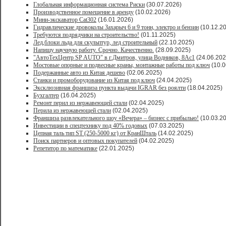
Глобальная информационная система Риски
(30.07.2026)
Производственное помещение в аренду
(10.02.2026)
Мини-экскаватор Cat302
(16.01.2026)
Гидравлические дровоколы Захарыч 6 и 9 тонн, электро и бензин
(10.12.2
Требуются подрядчики на строительство!
(01.11.2025)
Лед,блоки льда для скульптур, лед строительный
(22.10.2025)
Напишу научную работу. Срочно. Качественно.
(28.09.2025)
"АвтоТехЦентр SP AUTO" в г.Дмитров, улица Водников, 8Ас1
(24.06.202
Мостовые опорные и подвесные краны, монтажные работы под ключ
(10.0
Подержанные авто из Китая дешево
(02.06.2025)
Станки и промоборудование из Китая под ключ
(24.04.2025)
Эксклюзивная франшиза пункта выдачи IGRAR без роялти
(18.04.2025)
Бухгалтер
(16.04.2025)
Ремонт перил из нержавеющей стали
(02.04.2025)
Перила из нержавеющей стали
(02.04.2025)
Франшиза развлекательного шоу «Вечера» – бизнес с прибылью!
(10.03.2
Инвестиции в спецтехнику под 40% годовых
(07.03.2025)
Цепная таль тип ST (250-5000 кг) от КранШталь
(14.02.2025)
Поиск партнеров и оптовых покупателей
(04.02.2025)
Репетитор по математике
(22.01.2025)