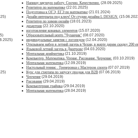
Напишу научную работу. Срочно. Качественно.
(28.09.2025)
Репетитор по математике
(22.01.2025)
Подготовка к ОГЭ, ЕГЭ по математике
(21.01.2024)
025)
Дизайн интерьера под ключ! От студии дизайна L DESIGN.
(15.06.202
Репетитор по химии онлайн
(18.01.2023)
дизартрия
(22.10.2020)
изготовление кованых элементов
(15.07.2020)
5)
Образовательный центр "Чуланчик"
(08.07.2020)
6.2025)
индивидуальные занятия с логопедом
(12.04.2020)
Открываем набор в летний лагерь в Чехии, в марте дарим скидку 200 е
Языковой летний лагерь в Дмитрове
(04.03.2020)
Ментальная арифметика
(21.10.2019)
Компьютер. Математика. Чтение. Рисование. Черчение.
(03.10.2019)
Ментальная математика
(12.09.2019)
Настольный теннис . Тренеровки с Мастером спорта
(07.07.2019)
025)
Курс для стартапа по запуску продаж для В2В
(07.06.2019)
Черчение
(29.04.2019)
Рисование
(29.04.2019)
Компьютерная графика
(29.04.2019)
Ментальная математика
(28.04.2019)