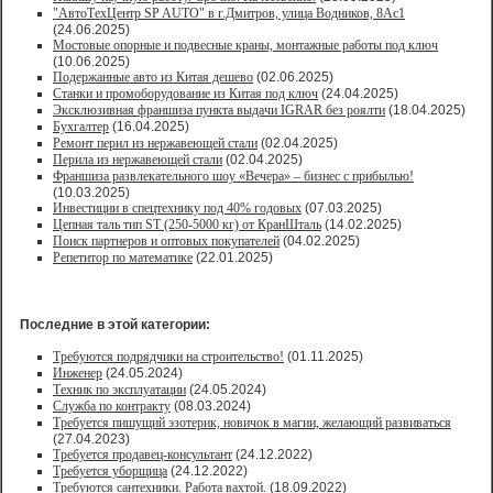
"АвтоТехЦентр SP AUTO" в г.Дмитров, улица Водников, 8Ас1
(24.06.2025)
Мостовые опорные и подвесные краны, монтажные работы под ключ
(10.06.2025)
Подержанные авто из Китая дешево
(02.06.2025)
Станки и промоборудование из Китая под ключ
(24.04.2025)
Эксклюзивная франшиза пункта выдачи IGRAR без роялти
(18.04.2025)
Бухгалтер
(16.04.2025)
Ремонт перил из нержавеющей стали
(02.04.2025)
Перила из нержавеющей стали
(02.04.2025)
Франшиза развлекательного шоу «Вечера» – бизнес с прибылью!
(10.03.2025)
Инвестиции в спецтехнику под 40% годовых
(07.03.2025)
Цепная таль тип ST (250-5000 кг) от КранШталь
(14.02.2025)
Поиск партнеров и оптовых покупателей
(04.02.2025)
Репетитор по математике
(22.01.2025)
Последние в этой категории:
Требуются подрядчики на строительство!
(01.11.2025)
Инженер
(24.05.2024)
Техник по эксплуатации
(24.05.2024)
Служба по контракту
(08.03.2024)
Требуется пишущий эзотерик, новичок в магии, желающий развиваться
(27.04.2023)
Требуется продавец-консультант
(24.12.2022)
Требуется уборщица
(24.12.2022)
Требуются сантехники. Работа вахтой.
(18.09.2022)