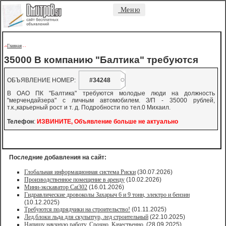
Меню
Главная
->
-
-
35000 В компанию "Балтика" требуются
ОБЪЯВЛЕНИЕ НОМЕР:
#34248
В ОАО ПК "Балтика" требуются молодые люди на должность
"мерчендайзера" с личным автомобилем. З/П - 35000 рублей,
т.к.,карьерный рост и т. д. Подробности по тел.0 Михаил.
Телефон
:
ИЗВИНИТЕ, Объявление больше не актуально
Последние добавления на сайт:
Глобальная информационная система Риски
(30.07.2026)
Производственное помещение в аренду
(10.02.2026)
Мини-экскаватор Cat302
(16.01.2026)
Гидравлические дровоколы Захарыч 6 и 9 тонн, электро и бензин
(10.12.2025)
Требуются подрядчики на строительство!
(01.11.2025)
Лед,блоки льда для скульптур, лед строительный
(22.10.2025)
Напишу научную работу. Срочно. Качественно.
(28.09.2025)