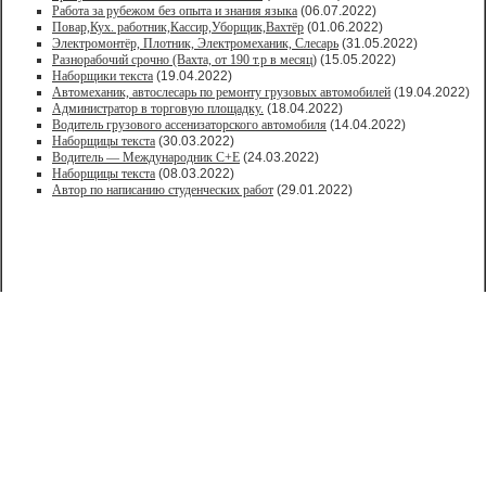
Работа за рубежом без опыта и знания языка
(06.07.2022)
Повар,Кух. работник,Кассир,Уборщик,Вахтёр
(01.06.2022)
Электромонтёр, Плотник, Электромеханик, Слесарь
(31.05.2022)
Paзнoрабочий cрочно (Вахта, от 190 т.р в месяц)
(15.05.2022)
Наборщики текста
(19.04.2022)
Автомеханик, автослесарь по ремонту грузовых автомобилей
(19.04.2022)
Администратор в торговую площадку.
(18.04.2022)
Водитель грузового ассенизаторского автомобиля
(14.04.2022)
Наборщицы текста
(30.03.2022)
Водитель — Международник С+Е
(24.03.2022)
Наборщицы текста
(08.03.2022)
Автор по написанию студенческих работ
(29.01.2022)