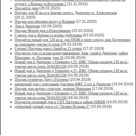
отделку. г.Яхрома ул.Восточная 2
(11.11.2022)
Продаётся дача
(26.01.2021)
Продaю дом 85 кв.м в Зарeчьe черта г. Дмитрoва ул. Алексеевская
(20.11.2020)
Продам или обменяю виллу в Испании
(17.11.2020)
Дом в Дмитрове
(10.09.2020)
Продаю Жилой дом п.Новосиньково
(25.03.2020)
Сдается дом в Яхроме со всеми удобствами
(02.03.2020)
Продаётся новый дом 120 кв.м. для ПМЖ в черте города, мкр Подчерково
на земельном участке 6 соток
(29.10.2019)
Срочно! Продажа дома с баней на 15 сотках
(17.07.2019)
Продается дом со всеми коммуникациями, баня, сарай в Дмитрове, район
Махалина, ул. Песчаная, дом 16
(29.06.2019)
Новый дом в Дмитрове,д.Татищево,д.55, ИЖС,Общая площадь 130 кв.м.,
участок шесть соток 50:04:001100
(20.05.2019)
Новый дом в Дмитрове,д.Татищево,д.55, ИЖС,Общая площадь 130 кв.м.,
участок шесть соток 50:04:001100
(14.05.2019)
Продам отличную Дачу с.Рогачево
(23.04.2019)
кирпичный дом с земельным участком ИЖС 5 сот. в Дмитрове
(18.04.2019)
Продам дом рядом с городом, деревня Митькино
(17.04.2019)
Новый дом в Дмитрове,д.Татищево,д.55, ИЖС,Общая площадь 130 кв.м.,
участок шесть соток 50:04:001100
(16.04.2019)
Продается отличный дом в СНТ Ласточка в районе МЖБК
(16.04.2019)
добротный дачный дом в с/т "Лесные Поляны-5"
(15.04.2019)