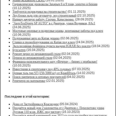
Мини-экскаватор Cat302
(16.01.2026)
Гидравлические дровоколы Захарыч 6 и 9 тонн, электро и бензин
(10.12.2025)
Требуются подрядчики на строительство!
(01.11.2025)
Лед,блоки льда для скульптур, лед строительный
(22.10.2025)
Напишу научную работу. Срочно. Качественно.
(28.09.2025)
"АвтоТехЦентр SP AUTO" в г.Дмитров, улица Водников, 8Ас1
(24.06.2025)
Мостовые опорные и подвесные краны, монтажные работы под ключ
(10.06.2025)
Подержанные авто из Китая дешево
(02.06.2025)
Станки и промоборудование из Китая под ключ
(24.04.2025)
Эксклюзивная франшиза пункта выдачи IGRAR без роялти
(18.04.2025)
Бухгалтер
(16.04.2025)
Ремонт перил из нержавеющей стали
(02.04.2025)
Перила из нержавеющей стали
(02.04.2025)
Франшиза развлекательного шоу «Вечера» – бизнес с прибылью!
(10.03.2025)
Инвестиции в спецтехнику под 40% годовых
(07.03.2025)
Цепная таль тип ST (250-5000 кг) от КранШталь
(14.02.2025)
Поиск партнеров и оптовых покупателей
(04.02.2025)
Репетитор по математике
(22.01.2025)
Последние в этой категории:
Дома от Застройщика в Краснодаре
(05.04.2024)
Продаётся новый дом 2 километра от г.Дмитров с. Пересветово улица
Луговая 110 м.кв. ИЖС под чистову
(16.10.2023)
Продаётся новый кирпичный дом 2022-го года постройки под чистовую