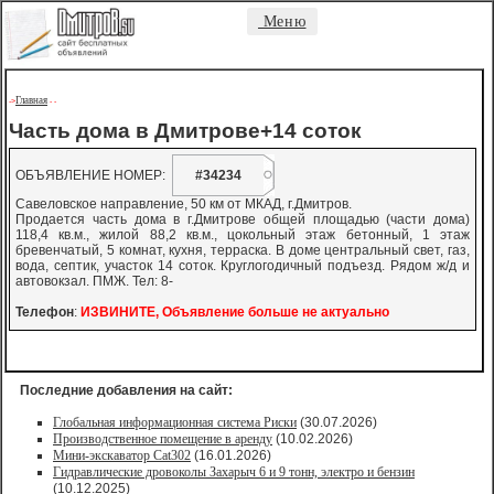
Меню
Главная
->
-
-
Часть дома в Дмитрове+14 соток
ОБЪЯВЛЕНИЕ НОМЕР:
#34234
Савеловское направление, 50 км от МКАД, г.Дмитров.
Продается часть дома в г.Дмитрове общей площадью (части дома)
118,4 кв.м., жилой 88,2 кв.м., цокольный этаж бетонный, 1 этаж
бревенчатый, 5 комнат, кухня, терраска. В доме центральный свет, газ,
вода, септик, участок 14 соток. Круглогодичный подъезд. Рядом ж/д и
автовокзал. ПМЖ. Тел: 8-
Телефон
:
ИЗВИНИТЕ, Объявление больше не актуально
Последние добавления на сайт:
Глобальная информационная система Риски
(30.07.2026)
Производственное помещение в аренду
(10.02.2026)
Мини-экскаватор Cat302
(16.01.2026)
Гидравлические дровоколы Захарыч 6 и 9 тонн, электро и бензин
(10.12.2025)