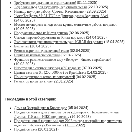
Требуются подрядчики на строительство!
(01.11.2025)
Лед,блоки льда для скульптур, лед строительный
(22.10.2025)
Напишу научную работу. Срочно. Качественно.
(28.09.2025)
"АвтоТехЦентр SP AUTO" в г.Дмитров, улица Водников, 8Ас1
(24.06.2025)
Мостовые опорные и подвесные краны, монтажные работы под ключ
(10.06.2025)
Подержанные авто из Китая дешево
(02.06.2025)
Станки и промоборудование из Китая под ключ
(24.04.2025)
Эксклюзивная франшиза пункта выдачи IGRAR без роялти
(18.04.2025)
Бухгалтер
(16.04.2025)
Ремонт перил из нержавеющей стали
(02.04.2025)
Перила из нержавеющей стали
(02.04.2025)
Франшиза развлекательного шоу «Вечера» – бизнес с прибылью!
(10.03.2025)
Инвестиции в спецтехнику под 40% годовых
(07.03.2025)
Цепная таль тип ST (250-5000 кг) от КранШталь
(14.02.2025)
Поиск партнеров и оптовых покупателей
(04.02.2025)
Репетитор по математике
(22.01.2025)
Последние в этой категории:
Дома от Застройщика в Краснодаре
(05.04.2024)
Продаётся новый дом 2 километра от г.Дмитров с. Пересветово улица
Луговая 110 м.кв. ИЖС под чистову
(16.10.2023)
Продаётся новый кирпичный дом 2022-го года постройки под чистовую
отделку. г.Яхрома ул.Восточная 2
(11.11.2022)
Продаётся дача
(26.01.2021)