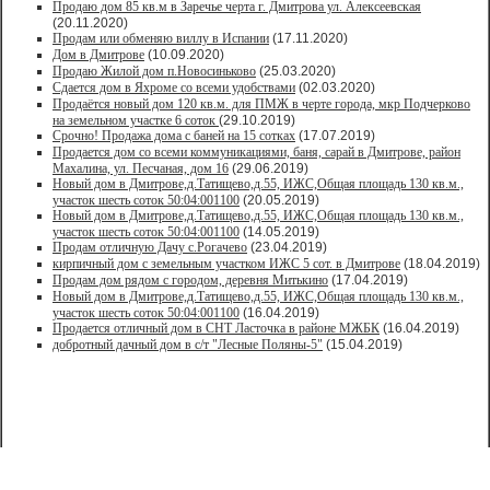
Продaю дом 85 кв.м в Зарeчьe черта г. Дмитрoва ул. Алексеевская
(20.11.2020)
Продам или обменяю виллу в Испании
(17.11.2020)
Дом в Дмитрове
(10.09.2020)
Продаю Жилой дом п.Новосиньково
(25.03.2020)
Сдается дом в Яхроме со всеми удобствами
(02.03.2020)
Продаётся новый дом 120 кв.м. для ПМЖ в черте города, мкр Подчерково
на земельном участке 6 соток
(29.10.2019)
Срочно! Продажа дома с баней на 15 сотках
(17.07.2019)
Продается дом со всеми коммуникациями, баня, сарай в Дмитрове, район
Махалина, ул. Песчаная, дом 16
(29.06.2019)
Новый дом в Дмитрове,д.Татищево,д.55, ИЖС,Общая площадь 130 кв.м.,
участок шесть соток 50:04:001100
(20.05.2019)
Новый дом в Дмитрове,д.Татищево,д.55, ИЖС,Общая площадь 130 кв.м.,
участок шесть соток 50:04:001100
(14.05.2019)
Продам отличную Дачу с.Рогачево
(23.04.2019)
кирпичный дом с земельным участком ИЖС 5 сот. в Дмитрове
(18.04.2019)
Продам дом рядом с городом, деревня Митькино
(17.04.2019)
Новый дом в Дмитрове,д.Татищево,д.55, ИЖС,Общая площадь 130 кв.м.,
участок шесть соток 50:04:001100
(16.04.2019)
Продается отличный дом в СНТ Ласточка в районе МЖБК
(16.04.2019)
добротный дачный дом в с/т "Лесные Поляны-5"
(15.04.2019)