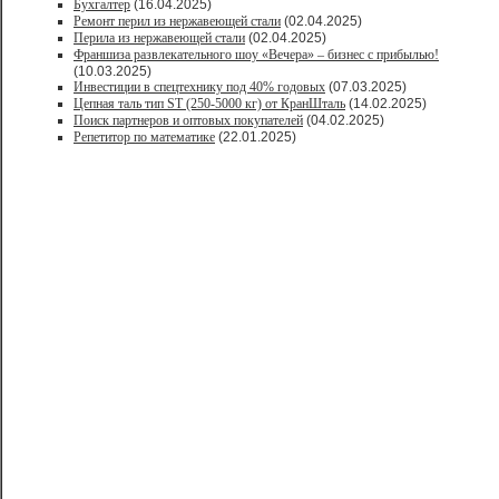
Бухгалтер
(16.04.2025)
Ремонт перил из нержавеющей стали
(02.04.2025)
Перила из нержавеющей стали
(02.04.2025)
Франшиза развлекательного шоу «Вечера» – бизнес с прибылью!
(10.03.2025)
Инвестиции в спецтехнику под 40% годовых
(07.03.2025)
Цепная таль тип ST (250-5000 кг) от КранШталь
(14.02.2025)
Поиск партнеров и оптовых покупателей
(04.02.2025)
Репетитор по математике
(22.01.2025)