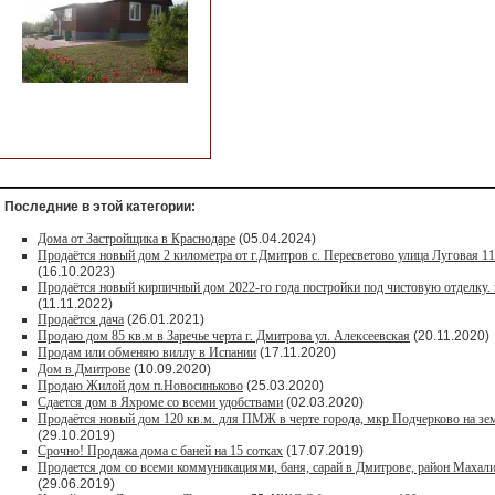
Последние в этой категории:
Дома от Застройщика в Краснодаре
(05.04.2024)
Продаётся новый дом 2 километра от г.Дмитров с. Пересветово улица Луговая 1
(16.10.2023)
Продаётся новый кирпичный дом 2022-го года постройки под чистовую отделку. 
(11.11.2022)
Продаётся дача
(26.01.2021)
Продaю дом 85 кв.м в Зарeчьe черта г. Дмитрoва ул. Алексеевская
(20.11.2020)
Продам или обменяю виллу в Испании
(17.11.2020)
Дом в Дмитрове
(10.09.2020)
Продаю Жилой дом п.Новосиньково
(25.03.2020)
Сдается дом в Яхроме со всеми удобствами
(02.03.2020)
Продаётся новый дом 120 кв.м. для ПМЖ в черте города, мкр Подчерково на зем
(29.10.2019)
Срочно! Продажа дома с баней на 15 сотках
(17.07.2019)
Продается дом со всеми коммуникациями, баня, сарай в Дмитрове, район Махалин
(29.06.2019)