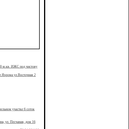
10 м.кв. ИЖС под чистову
г.Яхрома ул.Восточная 2
ельном участке 6 соток
а, ул. Песчаная, дом 16