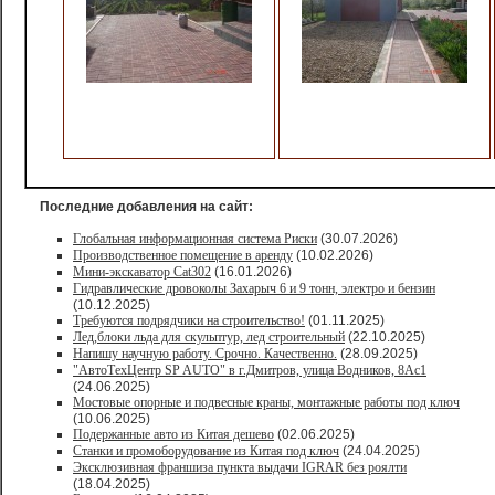
Последние добавления на сайт:
Глобальная информационная система Риски
(30.07.2026)
Производственное помещение в аренду
(10.02.2026)
Мини-экскаватор Cat302
(16.01.2026)
Гидравлические дровоколы Захарыч 6 и 9 тонн, электро и бензин
(10.12.2025)
Требуются подрядчики на строительство!
(01.11.2025)
Лед,блоки льда для скульптур, лед строительный
(22.10.2025)
Напишу научную работу. Срочно. Качественно.
(28.09.2025)
"АвтоТехЦентр SP AUTO" в г.Дмитров, улица Водников, 8Ас1
(24.06.2025)
Мостовые опорные и подвесные краны, монтажные работы под ключ
(10.06.2025)
Подержанные авто из Китая дешево
(02.06.2025)
Станки и промоборудование из Китая под ключ
(24.04.2025)
Эксклюзивная франшиза пункта выдачи IGRAR без роялти
(18.04.2025)