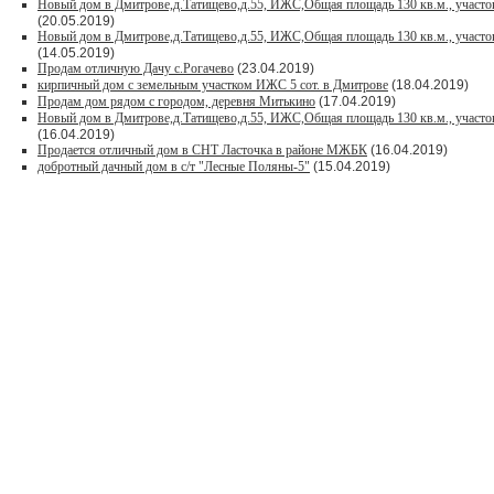
Новый дом в Дмитрове,д.Татищево,д.55, ИЖС,Общая площадь 130 кв.м., участок
(20.05.2019)
Новый дом в Дмитрове,д.Татищево,д.55, ИЖС,Общая площадь 130 кв.м., участок
(14.05.2019)
Продам отличную Дачу с.Рогачево
(23.04.2019)
кирпичный дом с земельным участком ИЖС 5 сот. в Дмитрове
(18.04.2019)
Продам дом рядом с городом, деревня Митькино
(17.04.2019)
Новый дом в Дмитрове,д.Татищево,д.55, ИЖС,Общая площадь 130 кв.м., участок
(16.04.2019)
Продается отличный дом в СНТ Ласточка в районе МЖБК
(16.04.2019)
добротный дачный дом в с/т "Лесные Поляны-5"
(15.04.2019)