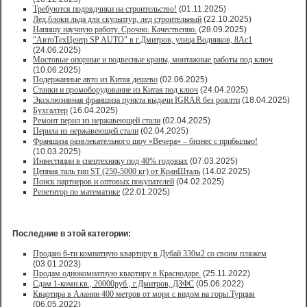
Требуются подрядчики на строительство!
(01.11.2025)
Лед,блоки льда для скульптур, лед строительный
(22.10.2025)
Напишу научную работу. Срочно. Качественно.
(28.09.2025)
"АвтоТехЦентр SP AUTO" в г.Дмитров, улица Водников, 8Ас1
(24.06.2025)
Мостовые опорные и подвесные краны, монтажные работы под ключ
(10.06.2025)
Подержанные авто из Китая дешево
(02.06.2025)
Станки и промоборудование из Китая под ключ
(24.04.2025)
Эксклюзивная франшиза пункта выдачи IGRAR без роялти
(18.04.2025)
Бухгалтер
(16.04.2025)
Ремонт перил из нержавеющей стали
(02.04.2025)
Перила из нержавеющей стали
(02.04.2025)
Франшиза развлекательного шоу «Вечера» – бизнес с прибылью!
(10.03.2025)
Инвестиции в спецтехнику под 40% годовых
(07.03.2025)
Цепная таль тип ST (250-5000 кг) от КранШталь
(14.02.2025)
Поиск партнеров и оптовых покупателей
(04.02.2025)
Репетитор по математике
(22.01.2025)
Последние в этой категории:
Продаю 6-ти комнатную квартиру в Дубай 330м2 со своим пляжем
(03.01.2023)
Продам однокомнатную квартиру в Краснодаре.
(25.11.2022)
Сдам 1-комн.кв., 20000руб., г.Дмитров, ДЗФС
(05.06.2022)
Квартира в Алании 400 метров от моря с видом на горы.Турция
(06.05.2022)