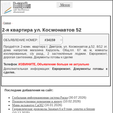
Меню
Главная
->
-
-
2-я квартира ул. Космонавтов 52
ОБЪЯВЛЕНИЕ НОМЕР:
#34159
Продаётся 2-комн. квартира г. Дмитров, ул. Космонавтов д.52. 8/12 эт.
дома напротив магазина Карусель. Общ.пл. 67 кв. м, комнаты
изолированные, с/у разд., 2 застеклённые лоджии. Евроремонт,
дорогая сантехника. Документы готовы к сделке
Телефон
:
ИЗВИНИТЕ, Объявление больше не актуально
Дополнительная информация:
Евроремонт. Документы готовы к
сделке.
Последние добавления на сайт:
Глобальная информационная система Риски
(30.07.2026)
Производственное помещение в аренду
(10.02.2026)
Мини-экскаватор Cat302
(16.01.2026)
Гидравлические дровоколы Захарыч 6 и 9 тонн, электро и бензин
(10.12.2025)