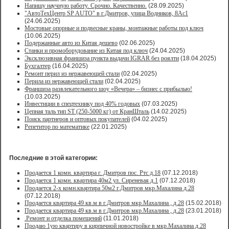
Напишу научную работу. Срочно. Качественно.
(28.09.2025)
"АвтоТехЦентр SP AUTO" в г.Дмитров, улица Водников, 8Ас1
(24.06.2025)
Мостовые опорные и подвесные краны, монтажные работы под ключ
(10.06.2025)
Подержанные авто из Китая дешево
(02.06.2025)
Станки и промоборудование из Китая под ключ
(24.04.2025)
Эксклюзивная франшиза пункта выдачи IGRAR без роялти
(18.04.2025)
Бухгалтер
(16.04.2025)
Ремонт перил из нержавеющей стали
(02.04.2025)
Перила из нержавеющей стали
(02.04.2025)
Франшиза развлекательного шоу «Вечера» – бизнес с прибылью!
(10.03.2025)
Инвестиции в спецтехнику под 40% годовых
(07.03.2025)
Цепная таль тип ST (250-5000 кг) от КранШталь
(14.02.2025)
Поиск партнеров и оптовых покупателей
(04.02.2025)
Репетитор по математике
(22.01.2025)
Последние в этой категории:
Продается 1 комн. квартира г. Дмитров пос. Ртс д.18
(07.12.2018)
Продается 1 комн. квартира 40м2 ул. Сиреневая д.1
(07.12.2018)
Продается 2-х комн.квартира 50м2 г.Дмитров мкр.Махалина д.28
(07.12.2018)
Продается квартира 49 кв.м в г.Дмитров мкр.Махалина , д.28
(15.02.2018)
Продается квартира 49 кв.м в г.Дмитров мкр.Махалина , д.28
(23.01.2018)
.Ремонт и отделка помещений
(11.01.2018)
Продаю 1ую квартиру в кирпичной новостройке в мкр.Махалина д.28