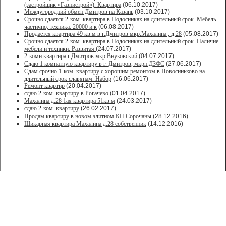
(застройщик «Газнистрой»). Квартира
(06.10.2017)
Междугородний обмен Дмитров на Казань
(03.10.2017)
Срочно сдается 2-ком. квартира в Подосинках на длительный срок. Мебель
частично, техника. 20000 и к
(06.08.2017)
Продается квартира 49 кв.м в г.Дмитров мкр.Махалина , д.28
(05.08.2017)
Срочно сдается 2-ком. квартира в Подосинках на длительный срок. Наличие
мебели и техники. Развитая
(24.07.2017)
2-комн.квартира г.Дмитров мкр.Внуковский
(04.07.2017)
Сдаю 1 комнатную квартиру в г. Дмитров, мкрн.ДЗФС
(27.06.2017)
Сдам срочно 1-ком. квартиру с хорошим ремонтом в Новосиньково на
длительный срок славянам. Набор
(16.06.2017)
Ремонт квартир
(20.04.2017)
сдаю 2-ком. квартиру в Рогачево
(01.04.2017)
Махалина д.28 1ая квартира 51кв.м
(24.03.2017)
сдаю 2-ком. квартиру
(26.02.2017)
Продам квартиру в новом элитном КП Сорочаны
(28.12.2016)
Шикарная квартира Махалина д.28 собственник
(14.12.2016)