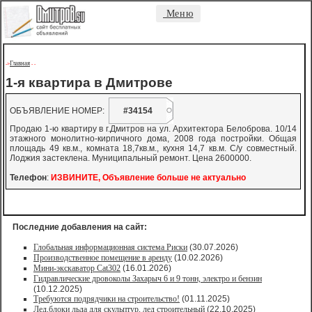
Меню
Главная
->
-
-
1-я квартира в Дмитрове
ОБЪЯВЛЕНИЕ НОМЕР:
#34154
Продаю 1-ю квартиру в г.Дмитров на ул. Архитектора Белоброва. 10/14
этажного монолитно-кирпичного дома, 2008 года постройки. Общая
площадь 49 кв.м., комната 18,7кв.м., кухня 14,7 кв.м. С/у совместный.
Лоджия застеклена. Муниципальный ремонт. Цена 2600000.
Телефон
:
ИЗВИНИТЕ, Объявление больше не актуально
Последние добавления на сайт:
Глобальная информационная система Риски
(30.07.2026)
Производственное помещение в аренду
(10.02.2026)
Мини-экскаватор Cat302
(16.01.2026)
Гидравлические дровоколы Захарыч 6 и 9 тонн, электро и бензин
(10.12.2025)
Требуются подрядчики на строительство!
(01.11.2025)
Лед,блоки льда для скульптур, лед строительный
(22.10.2025)