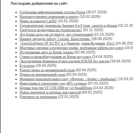
Последние добавления на сайт:
Глобальная информационная система Риски
(30.07.2026)
Производственное помещение в аренду
(10.02.2026)
Мини-экскаватор Cat302
(16.01.2026)
Гидравлические дровоколы Захарыч 6 и 9 тонн, электро и бензин
(10.12.2
Требуются подрядчики на строительство!
(01.11.2025)
Лед,блоки льда для скульптур, лед строительный
(22.10.2025)
Напишу научную работу. Срочно. Качественно.
(28.09.2025)
"АвтоТехЦентр SP AUTO" в г.Дмитров, улица Водников, 8Ас1
(24.06.202
Мостовые опорные и подвесные краны, монтажные работы под ключ
(10.0
Подержанные авто из Китая дешево
(02.06.2025)
Станки и промоборудование из Китая под ключ
(24.04.2025)
Эксклюзивная франшиза пункта выдачи IGRAR без роялти
(18.04.2025)
Бухгалтер
(16.04.2025)
Ремонт перил из нержавеющей стали
(02.04.2025)
Перила из нержавеющей стали
(02.04.2025)
Франшиза развлекательного шоу «Вечера» – бизнес с прибылью!
(10.03.2
Инвестиции в спецтехнику под 40% годовых
(07.03.2025)
Цепная таль тип ST (250-5000 кг) от КранШталь
(14.02.2025)
Поиск партнеров и оптовых покупателей
(04.02.2025)
Репетитор по математике
(22.01.2025)