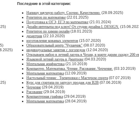
Последние в этой категории:
Напишу научную работу. Срочно. Качественно.
(28.09.2025)
Репетитор по математике
(22.01.2025)
Подготовка к ОГЭ, ЕГЭ по математике
(21.01.2024)
025)
Дизайн интерьера под ключ! От студии дизайна L DESIGN.
(15.06.202
Репетитор по химии онлайн
(18.01.2023)
дизартрия
(22.10.2020)
изготовление кованых элементов
(15.07.2020)
5)
Образовательный центр "Чуланчик"
(08.07.2020)
6.2025)
индивидуальные занятия с логопедом
(12.04.2020)
Открываем набор в летний лагерь в Чехии, в марте дарим скидку 200 е
Языковой летний лагерь в Дмитрове
(04.03.2020)
Ментальная арифметика
(21.10.2019)
Компьютер. Математика. Чтение. Рисование. Черчение.
(03.10.2019)
Ментальная математика
(12.09.2019)
Настольный теннис . Тренеровки с Мастером спорта
(07.07.2019)
025)
Курс для стартапа по запуску продаж для В2В
(07.06.2019)
Черчение
(29.04.2019)
Рисование
(29.04.2019)
Компьютерная графика
(29.04.2019)
Ментальная математика
(28.04.2019)