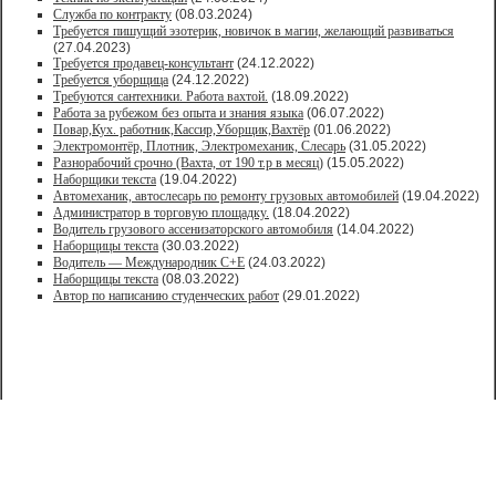
Служба по контракту
(08.03.2024)
Требуется пишущий эзотерик, новичок в магии, желающий развиваться
(27.04.2023)
Требуется продавец-консультант
(24.12.2022)
Требуется уборщица
(24.12.2022)
Требуются сантехники. Работа вахтой.
(18.09.2022)
Работа за рубежом без опыта и знания языка
(06.07.2022)
Повар,Кух. работник,Кассир,Уборщик,Вахтёр
(01.06.2022)
Электромонтёр, Плотник, Электромеханик, Слесарь
(31.05.2022)
Paзнoрабочий cрочно (Вахта, от 190 т.р в месяц)
(15.05.2022)
Наборщики текста
(19.04.2022)
Автомеханик, автослесарь по ремонту грузовых автомобилей
(19.04.2022)
Администратор в торговую площадку.
(18.04.2022)
Водитель грузового ассенизаторского автомобиля
(14.04.2022)
Наборщицы текста
(30.03.2022)
Водитель — Международник С+Е
(24.03.2022)
Наборщицы текста
(08.03.2022)
Автор по написанию студенческих работ
(29.01.2022)