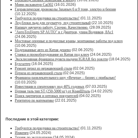
Производственное помещение в аренду
(10.02.2026)
Мини-экскаватор Cat302
(16.01.2026)
Гидравлические дровоколы Захарыч 6 и 9 тонн, электро и бензин
(10.12.2025)
Требуются подрядчики на строительство!
(01.11.2025)
Лед,блоки льда для скульптур, лед строительный
(22.10.2025)
Напишу научную работу. Срочно. Качественно.
(28.09.2025)
"АвтоТехЦентр SP AUTO" в г.Дмитров, улица Водников, 8Ас1
(24.06.2025)
Мостовые опорные и подвесные краны, монтажные работы под ключ
(10.06.2025)
Подержанные авто из Китая дешево
(02.06.2025)
Станки и промоборудование из Китая под ключ
(24.04.2025)
Эксклюзивная франшиза пункта выдачи IGRAR без роялти
(18.04.2025)
Бухгалтер
(16.04.2025)
Ремонт перил из нержавеющей стали
(02.04.2025)
Перила из нержавеющей стали
(02.04.2025)
Франшиза развлекательного шоу «Вечера» – бизнес с прибылью!
(10.03.2025)
Инвестиции в спецтехнику под 40% годовых
(07.03.2025)
Цепная таль тип ST (250-5000 кг) от КранШталь
(14.02.2025)
Поиск партнеров и оптовых покупателей
(04.02.2025)
Репетитор по математике
(22.01.2025)
Последние в этой категории:
Требуются подрядчики на строительство!
(01.11.2025)
Инженер
(24.05.2024)
Техник по эксплуатации
(24.05.2024)