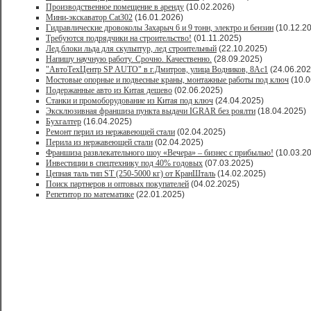
Производственное помещение в аренду
(10.02.2026)
Мини-экскаватор Cat302
(16.01.2026)
Гидравлические дровоколы Захарыч 6 и 9 тонн, электро и бензин
(10.12.2
Требуются подрядчики на строительство!
(01.11.2025)
Лед,блоки льда для скульптур, лед строительный
(22.10.2025)
Напишу научную работу. Срочно. Качественно.
(28.09.2025)
"АвтоТехЦентр SP AUTO" в г.Дмитров, улица Водников, 8Ас1
(24.06.202
Мостовые опорные и подвесные краны, монтажные работы под ключ
(10.0
Подержанные авто из Китая дешево
(02.06.2025)
Станки и промоборудование из Китая под ключ
(24.04.2025)
Эксклюзивная франшиза пункта выдачи IGRAR без роялти
(18.04.2025)
Бухгалтер
(16.04.2025)
Ремонт перил из нержавеющей стали
(02.04.2025)
Перила из нержавеющей стали
(02.04.2025)
Франшиза развлекательного шоу «Вечера» – бизнес с прибылью!
(10.03.2
Инвестиции в спецтехнику под 40% годовых
(07.03.2025)
Цепная таль тип ST (250-5000 кг) от КранШталь
(14.02.2025)
Поиск партнеров и оптовых покупателей
(04.02.2025)
Репетитор по математике
(22.01.2025)