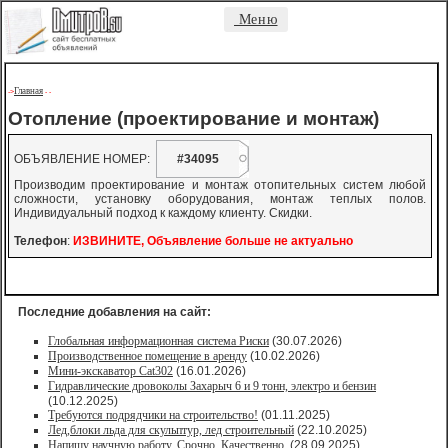
Меню
Главная
->
-
-
Отопление (проектирование и монтаж)
ОБЪЯВЛЕНИЕ НОМЕР:
#34095
Производим проектирование и монтаж отопительных систем любой
сложности, установку оборудования, монтаж теплых полов.
Индивидуальный подход к каждому клиенту. Скидки.
Телефон
:
ИЗВИНИТЕ, Объявление больше не актуально
Последние добавления на сайт:
Глобальная информационная система Риски
(30.07.2026)
Производственное помещение в аренду
(10.02.2026)
Мини-экскаватор Cat302
(16.01.2026)
Гидравлические дровоколы Захарыч 6 и 9 тонн, электро и бензин
(10.12.2025)
Требуются подрядчики на строительство!
(01.11.2025)
Лед,блоки льда для скульптур, лед строительный
(22.10.2025)
Напишу научную работу. Срочно. Качественно.
(28.09.2025)