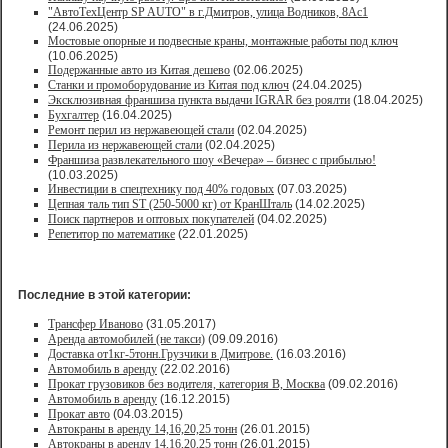
"АвтоТехЦентр SP AUTO" в г.Дмитров, улица Водников, 8Ас1
(24.06.2025)
Мостовые опорные и подвесные краны, монтажные работы под ключ
(10.06.2025)
Подержанные авто из Китая дешево
(02.06.2025)
Станки и промоборудование из Китая под ключ
(24.04.2025)
Эксклюзивная франшиза пункта выдачи IGRAR без роялти
(18.04.2025)
Бухгалтер
(16.04.2025)
Ремонт перил из нержавеющей стали
(02.04.2025)
Перила из нержавеющей стали
(02.04.2025)
Франшиза развлекательного шоу «Вечера» – бизнес с прибылью!
(10.03.2025)
Инвестиции в спецтехнику под 40% годовых
(07.03.2025)
Цепная таль тип ST (250-5000 кг) от КранШталь
(14.02.2025)
Поиск партнеров и оптовых покупателей
(04.02.2025)
Репетитор по математике
(22.01.2025)
Последние в этой категории:
Трансфер Иваново
(31.05.2017)
Аренда автомобилей (не такси)
(09.09.2016)
Доставка от1кг-5тонн.Грузчики в Дмитрове.
(16.03.2016)
Автомобиль в аренду
(22.02.2016)
Прокат грузовиков без водителя, категория В, Москва
(09.02.2016)
Автомобиль в аренду
(16.12.2015)
Прокат авто
(04.03.2015)
Автокраны в аренду 14,16,20,25 тонн
(26.01.2015)
Автокраны в аренду 14,16,20,25 тонн
(26.01.2015)