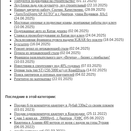
Требуются подрядчики на строительство!
(01.11.2025)
Лед,блоки льда для скульптур, лед строительный
(22.10.2025)
Напишу научную работу. Срочно. Качественно.
(28.09.2025)
"АвтоТехЦентр SP AUTO" в г.Дмитров, улица Водников, 8Ас1
(24.06.2025)
Мостовые опорные и подвесные краны, монтажные работы под ключ
(10.06.2025)
Подержанные авто из Китая дешево
(02.06.2025)
Станки и промоборудование из Китая под ключ
(24.04.2025)
Эксклюзивная франшиза пункта выдачи IGRAR без роялти
(18.04.2025)
Бухгалтер
(16.04.2025)
Ремонт перил из нержавеющей стали
(02.04.2025)
Перила из нержавеющей стали
(02.04.2025)
Франшиза развлекательного шоу «Вечера» – бизнес с прибылью!
(10.03.2025)
Инвестиции в спецтехнику под 40% годовых
(07.03.2025)
Цепная таль тип ST (250-5000 кг) от КранШталь
(14.02.2025)
Поиск партнеров и оптовых покупателей
(04.02.2025)
Репетитор по математике
(22.01.2025)
Последние в этой категории:
Продаю 6-ти комнатную квартиру в Дубай 330м2 со своим пляжем
(03.01.2023)
Продам однокомнатную квартиру в Краснодаре.
(25.11.2022)
Сдам 1-комн.кв., 20000руб., г.Дмитров, ДЗФС
(05.06.2022)
Квартира в Алании 400 метров от моря с видом на горы.Турция
(06.05.2022)