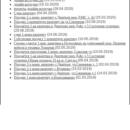
дизайн коттеджа спб
(31.03.2021)
дизайн коттеджа
(18.10.2020)
проекты дизайна коттеджа
(28.04.2020)
Сдам квартиру
(04.04.2020)
Продам 2-х комн. квартиру г.Дмитров мкр.ДЗФС д. 42
(25.03.2020)
Продаю 2-комнатную квартиру на ул.Сиреневая
(10.09.2019)
Продаётся 1-ая квартира в Дмитрове мкр.Дзфс д.5 Состояние отличное.
(29.06.2019)
сдам 1-комн квартиру
(24.06.2019)
Собственик продаст 1 комнатную квартиру
(10.05.2019)
Срочно сдается 1-ком. квартира в Подосинках на длительный срок. Наличие
мебели и техники. Развитая
(02.05.2019)
Продается просторная 1-комн. квартира, Спасская ул
(10.04.2019)
Продаётся 1-ая квартира в Дмитрове мкр.Дзфс д.5 Состояние
отличное.Общая площадь 33 кв.м. Санузел
(06.04.2019)
Продаю 3-х комн. квартиру г.Дмитров, ул.Сиреневая д. 1
(02.04.2019)
Продаю 2-х комн.квартиру с.Куликово
(15.03.2019)
Продаю 3-х комн.квартиру г.Дмитров, ул.Сиреневая д.1
(14.03.2019)
Продам 1 комн.квартиру п.Новосиньково
(01.03.2019)