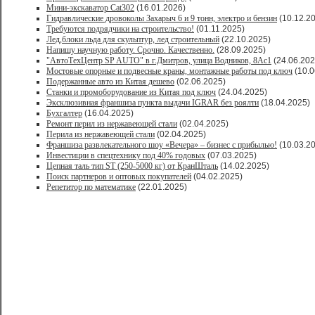
Мини-экскаватор Cat302
(16.01.2026)
Гидравлические дровоколы Захарыч 6 и 9 тонн, электро и бензин
(10.12.2
Требуются подрядчики на строительство!
(01.11.2025)
Лед,блоки льда для скульптур, лед строительный
(22.10.2025)
Напишу научную работу. Срочно. Качественно.
(28.09.2025)
"АвтоТехЦентр SP AUTO" в г.Дмитров, улица Водников, 8Ас1
(24.06.202
Мостовые опорные и подвесные краны, монтажные работы под ключ
(10.0
Подержанные авто из Китая дешево
(02.06.2025)
Станки и промоборудование из Китая под ключ
(24.04.2025)
Эксклюзивная франшиза пункта выдачи IGRAR без роялти
(18.04.2025)
Бухгалтер
(16.04.2025)
Ремонт перил из нержавеющей стали
(02.04.2025)
Перила из нержавеющей стали
(02.04.2025)
Франшиза развлекательного шоу «Вечера» – бизнес с прибылью!
(10.03.2
Инвестиции в спецтехнику под 40% годовых
(07.03.2025)
Цепная таль тип ST (250-5000 кг) от КранШталь
(14.02.2025)
Поиск партнеров и оптовых покупателей
(04.02.2025)
Репетитор по математике
(22.01.2025)