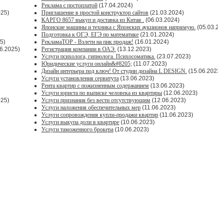
Реклама с постоплатой
(17.04.2024)
025)
Приглашение в простой конструктор сайтов
(21.03.2024)
КАРГО 8657 выкуп и доставка из Китая .
(06.03.2024)
Японские машины и техника с Японских аукционов напрямую.
(05.03.
Подготовка к ОГЭ, ЕГЭ по математике
(21.01.2024)
5)
РекламаТОР - Взлети на пик продаж!
(16.01.2024)
6.2025)
Регистрация компании в ОАЭ.
(13.12.2023)
Услуги психолога, гипнолога. Психосоматика.
(23.07.2023)
Юридические услуги онлайн&#8205;
(11.07.2023)
Дизайн интерьера под ключ! От студии дизайна L DESIGN.
(15.06.202
Услуги установления сервитута
(13.06.2023)
Рента квартир с пожизненным содержанием
(13.06.2023)
Услуги юриста по выписке человека из квартиры
(12.06.2023)
025)
Услуги признания без вести отсутствующим
(12.06.2023)
Услуги наложения обеспечительных мер
(11.06.2023)
Услуги сопровождения купли-продажи квартир
(11.06.2023)
Услуги выкупа доли в квартире
(10.06.2023)
Услуги таможенного брокера
(10.06.2023)