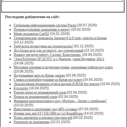
Последние добавления на сайт:
Глобальная информационная система Риски
(30.07.2026)
Производственное помещение в аренду
(10.02.2026)
Мини-экскаватор Cat302
(16.01.2026)
Гидравлические дровоколы Захарыч 6 и 9 тонн, электро и бензин
(10.12.2025)
Требуются подрядчики на строительство!
(01.11.2025)
Лед,блоки льда для скульптур, лед строительный
(22.10.2025)
Напишу научную работу. Срочно. Качественно.
(28.09.2025)
"АвтоТехЦентр SP AUTO" в г.Дмитров, улица Водников, 8Ас1
(24.06.2025)
Мостовые опорные и подвесные краны, монтажные работы под ключ
(10.06.2025)
Подержанные авто из Китая дешево
(02.06.2025)
Станки и промоборудование из Китая под ключ
(24.04.2025)
Эксклюзивная франшиза пункта выдачи IGRAR без роялти
(18.04.2025)
Бухгалтер
(16.04.2025)
Ремонт перил из нержавеющей стали
(02.04.2025)
Перила из нержавеющей стали
(02.04.2025)
Франшиза развлекательного шоу «Вечера» – бизнес с прибылью!
(10.03.2025)
Инвестиции в спецтехнику под 40% годовых
(07.03.2025)
Цепная таль тип ST (250-5000 кг) от КранШталь
(14.02.2025)
Поиск партнеров и оптовых покупателей
(04.02.2025)
Репетитор по математике
(22.01.2025)