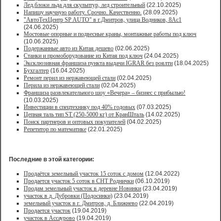
Лед,блоки льда для скульптур, лед строительный
(22.10.2025)
Напишу научную работу. Срочно. Качественно.
(28.09.2025)
"АвтоТехЦентр SP AUTO" в г.Дмитров, улица Водников, 8Ас1
(24.06.2025)
Мостовые опорные и подвесные краны, монтажные работы под ключ
(10.06.2025)
Подержанные авто из Китая дешево
(02.06.2025)
Станки и промоборудование из Китая под ключ
(24.04.2025)
Эксклюзивная франшиза пункта выдачи IGRAR без роялти
(18.04.2025)
Бухгалтер
(16.04.2025)
Ремонт перил из нержавеющей стали
(02.04.2025)
Перила из нержавеющей стали
(02.04.2025)
Франшиза развлекательного шоу «Вечера» – бизнес с прибылью!
(10.03.2025)
Инвестиции в спецтехнику под 40% годовых
(07.03.2025)
Цепная таль тип ST (250-5000 кг) от КранШталь
(14.02.2025)
Поиск партнеров и оптовых покупателей
(04.02.2025)
Репетитор по математике
(22.01.2025)
Последние в этой категории:
Продаётся земельный участок 15 соток с домом
(12.04.2022)
Продается участок 5 соток в СНТ Роднички
(06.10.2019)
Продам земельный участок в деревне Новинки
(23.04.2019)
участок в д. Дубровки (Подосинки)
(23.04.2019)
земельный участок в г. Дмитров, д. Ближнево
(22.04.2019)
Продается участок
(19.04.2019)
участок в Ассаурово
(19.04.2019)