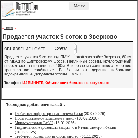
Меню
Главная
->
-
-
Продается участок 9 соток в Зверково
ОБЪЯВЛЕНИЕ НОМЕР:
#29538
Продается участок 9 соток под ПМЖ в новой застройке Зверково, 60 км
от МКАД по Дмитровскому шоссе. Приличные соседи, круглогодичный
проезд, свет на границе, газ 100м. В деревне магазин, школа, хорошее
транспортное сообщение. В 2х км от деревни небольшое
водохранилище. Документы готовы. 1 млн. 8
Телефон
:
ИЗВИНИТЕ, Объявление больше не актуально
Последние добавления на сайт:
Глобальная информационная система Риски
(30.07.2026)
Производственное помещение в аренду
(10.02.2026)
Мини-экскаватор Cat302
(16.01.2026)
Гидравлические дровоколы Захарыч 6 и 9 тонн, электро и бензин
(10.12.2025)
Требуются подрядчики на строительство!
(01.11.2025)