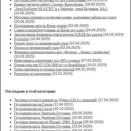
Лед,блоки льда для скульптур, лед строительный
(22.10.2025)
Напишу научную работу. Срочно. Качественно.
(28.09.2025)
"АвтоТехЦентр SP AUTO" в г.Дмитров, улица Водников, 8Ас1
(24.06.2025)
Мостовые опорные и подвесные краны, монтажные работы под ключ
(10.06.2025)
Подержанные авто из Китая дешево
(02.06.2025)
Станки и промоборудование из Китая под ключ
(24.04.2025)
Эксклюзивная франшиза пункта выдачи IGRAR без роялти
(18.04.2025)
Бухгалтер
(16.04.2025)
Ремонт перил из нержавеющей стали
(02.04.2025)
Перила из нержавеющей стали
(02.04.2025)
Франшиза развлекательного шоу «Вечера» – бизнес с прибылью!
(10.03.2025)
Инвестиции в спецтехнику под 40% годовых
(07.03.2025)
Цепная таль тип ST (250-5000 кг) от КранШталь
(14.02.2025)
Поиск партнеров и оптовых покупателей
(04.02.2025)
Репетитор по математике
(22.01.2025)
Последние в этой категории:
Доставка грузов и товаров из Дубая и ОАЭ с гарантией!
(17.04.2023)
Грузоперевозки на Газели
(11.04.2021)
Грузоперевозки на Газели
(20.10.2020)
Грузоперевозки в Дмитрове.Грузчики.
(26.05.2020)
Грузоперевозки в Дмитрове.Грузчики.
(10.05.2020)
Грузовые перевозки по Москве, ЦФО, России
(28.04.2020)
Грузоперевозки в Дмитрове.Грузчики.
(23.04.2020)
Грузоперевозки в Дмитрове.Грузчики.
(08.04.2020)