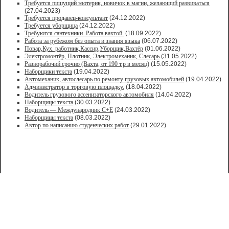
Требуется пишущий эзотерик, новичок в магии, желающий развиваться
(27.04.2023)
Требуется продавец-консультант
(24.12.2022)
Требуется уборщица
(24.12.2022)
Требуются сантехники. Работа вахтой.
(18.09.2022)
Работа за рубежом без опыта и знания языка
(06.07.2022)
Повар,Кух. работник,Кассир,Уборщик,Вахтёр
(01.06.2022)
Электромонтёр, Плотник, Электромеханик, Слесарь
(31.05.2022)
Paзнoрабочий cрочно (Вахта, от 190 т.р в месяц)
(15.05.2022)
Наборщики текста
(19.04.2022)
Автомеханик, автослесарь по ремонту грузовых автомобилей
(19.04.2022)
Администратор в торговую площадку.
(18.04.2022)
Водитель грузового ассенизаторского автомобиля
(14.04.2022)
Наборщицы текста
(30.03.2022)
Водитель — Международник С+Е
(24.03.2022)
Наборщицы текста
(08.03.2022)
Автор по написанию студенческих работ
(29.01.2022)