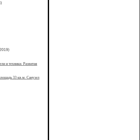
)
2019)
ели и техники. Развитая
лощадь 33 кв.м. Санузел