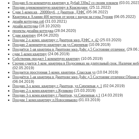
Продаю 6-ти комнатную квартиру в Дубай 330м2 со своим пляжем
(03.01.2023
Продам однокомнатную квартиру в Краснодаре.
(25.11.2022)
Сдам 1-комн.кв., 20000руб., г.Дмитров, ДЗФС
(05.06.2022)
Квартира в Алании 400 метров от моря с видом на горы.Турция
(06.05.2022)
дизайн коттеджа спб
(31.03.2021)
дизайн коттеджа
(18.10.2020)
проекты дизайна коттеджа
(28.04.2020)
Сдам квартиру
(04.04.2020)
Продам 2-х комн. квартиру г.Дмитров мкр.ДЗФС д. 42
(25.03.2020)
Продаю 2-комнатную квартиру на ул.Сиреневая
(10.09.2019)
Продаётся 1-ая квартира в Дмитрове мкр.Дзфс д.5 Состояние отличное.
(29.06.
сдам 1-комн квартиру
(24.06.2019)
Собственик продаст 1 комнатную квартиру
(10.05.2019)
Срочно сдается 1-ком. квартира в Подосинках на длительный срок. Наличие меб
(02.05.2019)
Продается просторная 1-комн. квартира, Спасская ул
(10.04.2019)
Продаётся 1-ая квартира в Дмитрове мкр.Дзфс д.5 Состояние отличное.Общая п
(06.04.2019)
Продаю 3-х комн. квартиру г.Дмитров, ул.Сиреневая д. 1
(02.04.2019)
Продаю 2-х комн.квартиру с.Куликово
(15.03.2019)
Продаю 3-х комн.квартиру г.Дмитров, ул.Сиреневая д.1
(14.03.2019)
Продам 1 комн.квартиру п.Новосиньково
(01.03.2019)