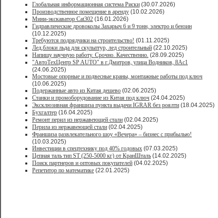
Глобальная информационная система Риски
(30.07.2026)
Производственное помещение в аренду
(10.02.2026)
Мини-экскаватор Cat302
(16.01.2026)
Гидравлические дровоколы Захарыч 6 и 9 тонн, электро и бензин
(10.12.2025)
Требуются подрядчики на строительство!
(01.11.2025)
Лед,блоки льда для скульптур, лед строительный
(22.10.2025)
Напишу научную работу. Срочно. Качественно.
(28.09.2025)
"АвтоТехЦентр SP AUTO" в г.Дмитров, улица Водников, 8Ас1
(24.06.2025)
Мостовые опорные и подвесные краны, монтажные работы под ключ
(10.06.2025)
Подержанные авто из Китая дешево
(02.06.2025)
Станки и промоборудование из Китая под ключ
(24.04.2025)
Эксклюзивная франшиза пункта выдачи IGRAR без роялти
(18.04.2025)
Бухгалтер
(16.04.2025)
Ремонт перил из нержавеющей стали
(02.04.2025)
Перила из нержавеющей стали
(02.04.2025)
Франшиза развлекательного шоу «Вечера» – бизнес с прибылью!
(10.03.2025)
Инвестиции в спецтехнику под 40% годовых
(07.03.2025)
Цепная таль тип ST (250-5000 кг) от КранШталь
(14.02.2025)
Поиск партнеров и оптовых покупателей
(04.02.2025)
Репетитор по математике
(22.01.2025)