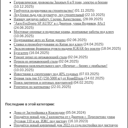
Гидравлические дровоколы Захарыч 6 и 9 тонн, электро и бензин
(10.12.2025)
Требуются подрядчики на строительство!
(01.11.2025)
Лед,блоки льда для скульптур, лед строительный
(22.10.2025)
Напишу научную работу. Срочно. Качественно.
(28.09.2025)
"АвтоТехЦентр SP AUTO" в г.Дмитров, улица Водников, 8Ас1
(24.06.2025)
Мостовые опорные и подвесные краны, монтажные работы под ключ
(10.06.2025)
Подержанные авто из Китая дешево
(02.06.2025)
Станки и промоборудование из Китая под ключ
(24.04.2025)
Эксклюзивная франшиза пункта выдачи IGRAR без роялти
(18.04.2025)
Бухгалтер
(16.04.2025)
Ремонт перил из нержавеющей стали
(02.04.2025)
Перила из нержавеющей стали
(02.04.2025)
Франшиза развлекательного шоу «Вечера» – бизнес с прибылью!
(10.03.2025)
Инвестиции в спецтехнику под 40% годовых
(07.03.2025)
Цепная таль тип ST (250-5000 кг) от КранШталь
(14.02.2025)
Поиск партнеров и оптовых покупателей
(04.02.2025)
Репетитор по математике
(22.01.2025)
Последние в этой категории:
Дома от Застройщика в Краснодаре
(05.04.2024)
Продаётся новый дом 2 километра от г.Дмитров с. Пересветово улица
Луговая 110 м.кв. ИЖС под чистову
(16.10.2023)
Продаётся новый кирпичный дом 2022-го года постройки под чистовую