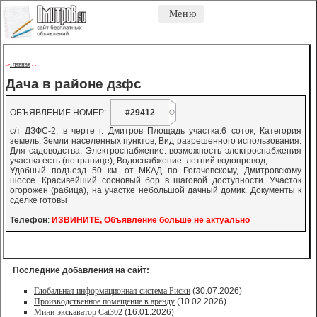
Меню
Главная
->
-
-
Дача в районе дзфс
ОБЪЯВЛЕНИЕ НОМЕР:
#29412
с/т ДЗФС-2, в черте г. Дмитров Площадь участка:6 соток; Категория
земель: Земли населенных пунктов; Вид разрешенного использования:
Для садоводства; Электроснабжение: возможность электроснабжения
участка есть (по границе); Водоснабжение: летний водопровод;
Удобный подъезд 50 км. от МКАД по Рогачевскому, Дмитровскому
шоссе. Красивейший сосновый бор в шаговой доступности. Участок
огорожен (рабица), на участке небольшой дачный домик. Документы к
сделке готовы
Телефон
:
ИЗВИНИТЕ, Объявление больше не актуально
Последние добавления на сайт:
Глобальная информационная система Риски
(30.07.2026)
Производственное помещение в аренду
(10.02.2026)
Мини-экскаватор Cat302
(16.01.2026)