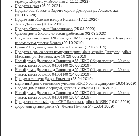
отделку. г.Яхрома ул.Восточная 2
(11.11.2022)
Продаётся дача
(26.01.2021)
Продaю дом 85 кв.м в Зарeчьe черта г. Дмитрoва ул. Алексеевская
(20.11.2020)
Продам или обменяю виллу в Испании
(17.11.2020)
Дом в Дмитрове
(10.09.2020)
Продаю Жилой дом п.Новосиньково
(25.03.2020)
Сдается дом в Яхроме со всеми удобствами
(02.03.2020)
Продаётся новый дом 120 кв.м. для ПМЖ в черте города, мкр Подчерково
на земельном участке 6 соток
(29.10.2019)
Срочно! Продажа дома с баней на 15 сотках
(17.07.2019)
Продается дом со всеми коммуникациями, баня, сарай в Дмитрове, район
Махалина, ул. Песчаная, дом 16
(29.06.2019)
Новый дом в Дмитрове,д.Татищево,д.55, ИЖС,Общая площадь 130 кв.м.,
участок шесть соток 50:04:001100
(20.05.2019)
Новый дом в Дмитрове,д.Татищево,д.55, ИЖС,Общая площадь 130 кв.м.,
участок шесть соток 50:04:001100
(14.05.2019)
Продам отличную Дачу с.Рогачево
(23.04.2019)
кирпичный дом с земельным участком ИЖС 5 сот. в Дмитрове
(18.04.2019)
Продам дом рядом с городом, деревня Митькино
(17.04.2019)
Новый дом в Дмитрове,д.Татищево,д.55, ИЖС,Общая площадь 130 кв.м.,
участок шесть соток 50:04:001100
(16.04.2019)
Продается отличный дом в СНТ Ласточка в районе МЖБК
(16.04.2019)
добротный дачный дом в с/т "Лесные Поляны-5"
(15.04.2019)